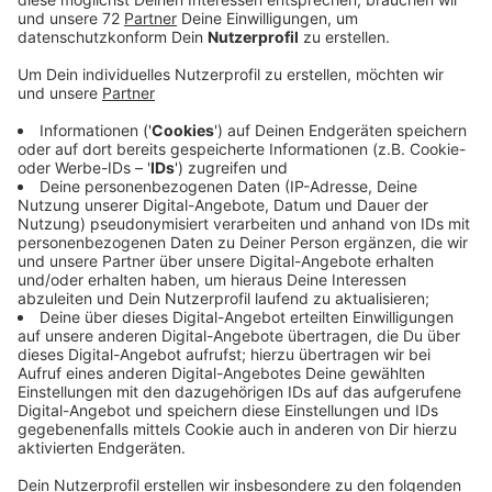
Anzeige
Nach drei Monaten Bauzeit ist er jetzt offiziell
freigegeben. Der alte Radweg hat nach vierzig Jahren
eine neue Asphaltschicht bekommen und ist jetzt
breiter.
Anzeige
Kreis Steinfurt setzt Radverkehrskonzept von
2020 schrittweise um
Anzeige
Die Sanierung hat 430.000 Euro gekostet. Seit 2020
setzt der Kreis Steinfurt sein Radverkehrskonzept
schrittweise um. Es sind Baumaßnahmen auf