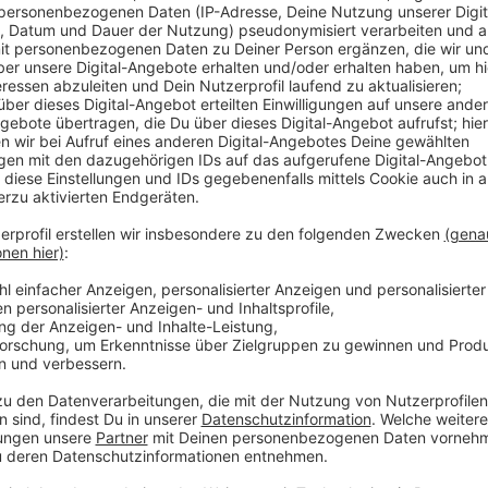
Verlagerung der ZUE auf das Areal „Alter P
Anzeige
Der Rat der Stadt Münster hat den Bau einer neuen Z
Geflüchtete (ZUE) beschlossen. Die Bauarbeiten au
Pulverschuppen“ nördlich der Warendorfer Straße sta
gehen sie bis Ende 2027. Die Bezirksregierung Münst
Nordrhein-Westfalen bis zu 500 Geflüchtete aufnehm
sind oder bis eine Kommune sie aufnimmt.
Anzeige
Barrierefreie und nachhaltige Bauweise
Anzeige