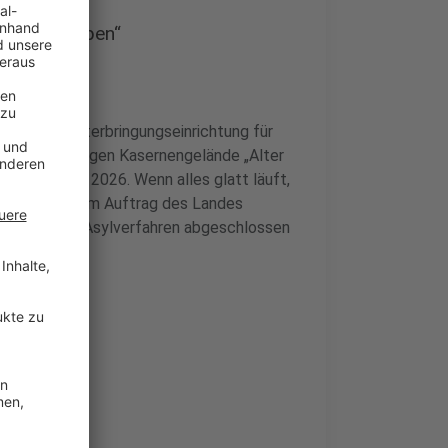
ulverschuppen“
entralen Unterbringungseinrichtung für
f dem ehemaligen Kasernengelände „Alter
rten Anfang 2026. Wenn alles glatt läuft,
er wird dort im Auftrag des Landes
en, bis ihre Asylverfahren abgeschlossen