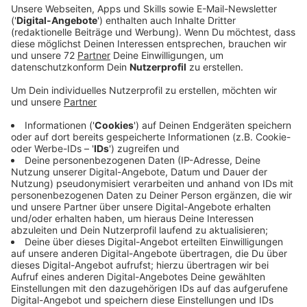
Veröffentlicht:
Freitag, 15.05.2026 06:50
Anzeige
Das VW-Werk Osnabrück sucht nach einer neuen
Zukunft. Die Wirtschaftswoche berichtet über
konkrete Pläne mit dem israelischen Unternehmen
Rafael. Demnach soll dort künftig Technik für das
Abwehrsystem Iron Dome entstehen. Geplant ist ein
gemeinsames Unternehmen von VW und Rafael. Die
Raketen selbst bleiben in Israel in der Produktion. In
Osnabrück sollen Bauteile auf Fahrzeuge aus
Deutschland montiert werden. Im Gespräch sind
Technik, Trägerfahrzeuge und Abschussvorrichtungen.
VW hat die Pläne bisher nicht bestätigt. Der Konzern
betont, dass er keine Waffen bauen wird. Auch die IG
Metall verweist darauf, dass die Gespräche noch