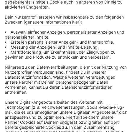
laufen.
Anzeige
Das Werk braucht eine neue Aufgabe
Anzeige
Für den Standort ist die Frage sehr wichtig. Die
Porsche-Produktion in Osnabrück endet noch in
diesem Jahr. Auch das T-Roc Cabrio läuft Mitte 2027
aus. Das Werk ist das kleinste von VW. Rund 2.300
Menschen arbeiten dort. Die möglichen Pläne
betreffen nicht nur Autos, sondern auch die Zukunft
vieler Arbeitsplätze.
Anzeige