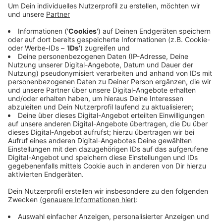
Anzeige
Die Dorfmitte von Mesum schöner und hochwertiger
machen, dass ist ein langfristiges Ziel der Stadt
Rheine. Wichtig für diesen Prozess sind auch die
Bürger, nächste Woche Mittwoch haben alle
Interessierten die Chance, bei einer
Planungswerkstatt in der Gaststätte "zum Schwan",
ihre Ideen einzubringen.
Anzeige
Anzeige