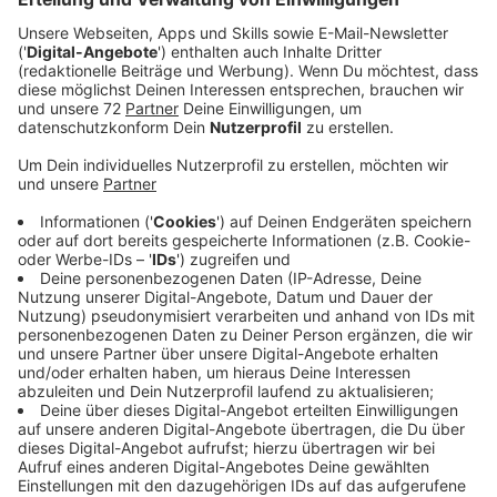
Anzeige
Hitzefrei für Oberstufe
Anzeige
Am Mittwoch geht es im NRW-Teil unserer Region
nach den Sommerferien zurück in die Schulen - mit
Mund-Nasen-Bedeckung. Aufgrund dieser Corona-
Regelung ändert die NRW-Regierung vorerst die
Hitzfrei-Bedingungen. Schulministerin Yvonne Gebauer
sagt:
Die derzeitigen Hitzefrei-Regelungen werden
angesichts der hohen Außentemperaturen und
der Pflicht zum Tragen einer Mund-Nasen-