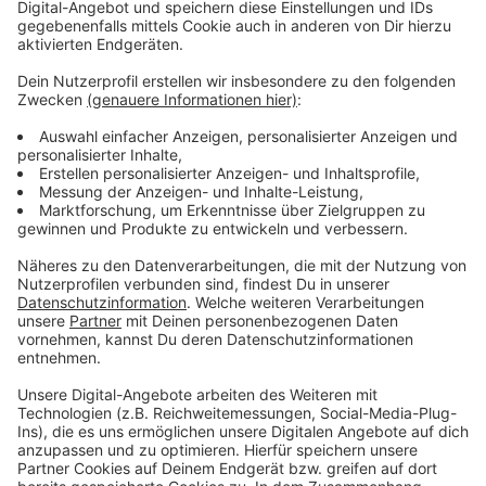
Bedeckung auf die Schülerinnen und Schüler der
Sekundarstufe II vorerst ausgeweitet.
Die Maskenpflicht gilt vorerst bis Ende August -
ausgenommen an Grundschulen.
Anzeige
Ist die neue Regel angemessen?
Ja!
79%
Nein!
21%
Die Abstimmung ist bereits abgeschlossen.
Es
wurden insgesamt
753 Stimmen
abgegeben.