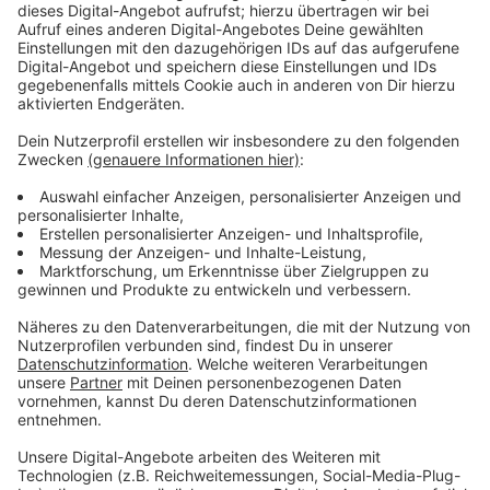
Gemeinsam gegen antidemokratische
Tendenzen
Anzeige
Das Bündnis „Osnabrück – bunt und solidarisch!“ und
der Fachdienst Bildung der Stadt Osnabrück hatten
den Workshop gemeinsam organisiert, bei dem die
Gründung des Netzwerks im Mittelpunkt stand. Ziel ist
es, Erfahrungen auszutauschen und Strategien zu
entwickeln, um demokratiefeindlichen Vorfällen im
schulischen Alltag effektiv zu begegnen. Den
Teilnehmerinnen und Teilnehmern war es besonders
wichtig, sich klar zu positionieren und Schülerinnen und
Schülern wertschätzend zu begegnen.
Anzeige