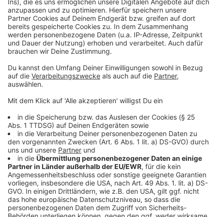
Erstes Netzwerktreffen am 3. März
Anzeige
Das Netzwerk lädt alle Interessierten zum ersten
Treffen ein, um die Zusammenarbeit zu vertiefen und
weitere Themen zu besprechen. Die Veranstaltung ist
am 3. März um 19:00 Uhr in der Domschule Osnabrück
(H6). Es ist ein wichtiger Schritt, um Schulen in
Osnabrück zu Orten der Demokratie und Solidarität zu
machen.
Anzeige