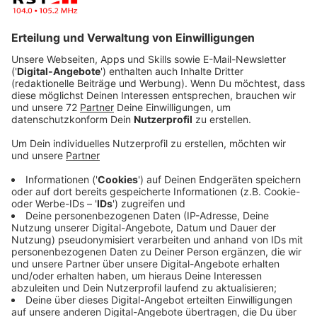
Neues Netzwerk gegen demokratiefeindliche
Einstellungen in Osnabrück
Anzeige
Ein neues Netzwerk in Osnabrück setzt sich aktiv
gegen demokratiefeindliche Einstellungen an Schulen
ein. Gegründet wurde es am 22. Januar im Rahmen
eines Workshops, der Lehrkräfte und Schul-
Sozialpädagoginnen und -pädagogen für den Umgang
mit antidemokratischen Tendenzen sensibilisierte. Das
erste Netzwerktreffen ist am 3. März 2026 um
19:00 Uhr in der Domschule Osnabrück (H6).
Anzeige