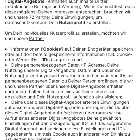
Obwohl wir mit "Some Say" grade ihren ersten Hit in
die Rotation aufgenommen haben, kennt ihr bestimmt
Songs von Nea. Die wurde halt nur nicht von ihr
gesungen. Sie hat zum Beispiel schon für Zara Larsson
geschrieben. Mit 32 Jahren ist Linnea Södahl auch
schon ein alter Hase im Musikgeschäft. Trotzdem
freut sie sich natürlich über ihre erste eigene EP, die
ebenfalls "Some Say" heißt.
Anzeige
Wir benötigen Ihre
Zustimmung, um den YouTube
Video-Service zu laden!