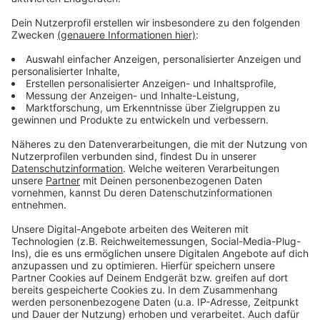
Wir verwenden einen Service eines
Drittanbieters, um Videoinhalte
einzubetten. Dieser Service kann
Daten zu Ihren Aktivitäten
sammeln. Bitte lesen Sie die
Details durch und stimmen Sie der
Nutzung des Service zu, um dieses
Video anzusehen.
Mehr Informationen
Nea - Some Say (Official Music Video)
Akzeptieren
Anzeige
powered by
Usercentrics Consent
Management Platform
Anzeige