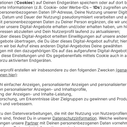
gestartet. David und sein Schlagzeuger Marcel Diek
RST gesprochen.
Anzeige
David Vidano im Podcast
Anzeige
Wir benötigen Ihre Z