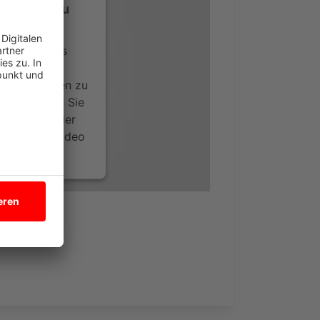
-Service zu
ervice eines
ideoinhalte
ce kann Daten zu
 Bitte lesen Sie
timmen Sie der
um dieses Video
.
onen
nsent Management