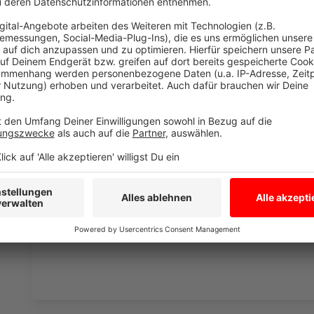
den YouTube Video
laden!
Wir verwenden einen S
Drittanbieters, um V
einzubetten. Dieser Servi
Ihren Aktivitäten sammeln.
die Details durch und s
Nutzung des Service zu, 
anzusehen
Mehr Informati
"Magnete" von David Vidano
Akzeptieren
Anzeige
powered by
Usercentrics Co
Platform