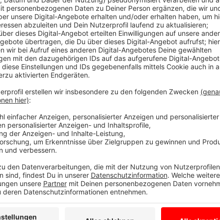
aus dem Verkehr gezogen. Ihre Maschinen waren techn
die Polizei ihre Maschine direkt vor Ort stillgelegt 
standen sie an zwei beliebten Bikerstrecken zwisch
Scheddebrock. Weitere Kontrollen sind schon angek
Anzeige
Polizei achtet besonders auf technische V
Anzeige
Vom zu schnellen Fahren über illegale Anbauteile bi
war alles dabei. Bei Ochtrup fiel ein besonders laute
Eater" ("Dezibel-Eater") ausbauen lassen. "Ich habe
Motorrad lauter machen soll, damit es sich wie ein r
heißt es im Polizeibericht. Auch für ihn war die Fahrt
Anzeige