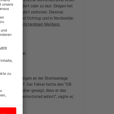
isch verändert oder zu laut. Einigen hat
und die Weiterfahrt verboten. Diesmal
en Metelen und Ochtrup und in Nordwalde-
ündigt.
Zur vollständigen Meldung.
eränderungen
s zu Veränderungen an der Bremsanlage
s Motorrad auf. Der Fahrer hatte den "DB-
 meinem Schrauber gesagt, dass er das
ichtiges Männermotorrad anhört", sagte er,
 zuende.