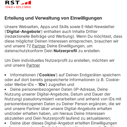
Veröffentlicht:
Freitag, 05.01.2024 13:51
Anzeige
Erste Störungen seien am Montagmorgen auch schon
im Berufsverkehr zu erwarten, sagte uns eine
Sprecherin. Aus dem ganzen Kreisgebiet kommen
Trecker nach Saerbeck. Dort ist für 11.00 Uhr eine
Kundgebung geplant. Die Polizei wird verstärkt
unterwegs sein, denn auch sie weiß nicht, wo die
Trecker herfahren. Allen, die dann unterwegs sein
werden, rät die Polizei, sich auf die besondere
Situation einzustellen.
Anzeige
Störungen auch im ÖPNV