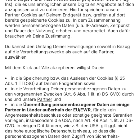
Bei den bundesweiten Demos gegen die Pläne der
Bundesregierung geht es um Subventionsabbau. Auch,
wenn die Ampel die geplante Steuerpflicht für land-
und forstwirtschaftliche Maschinen unter dem Druck
der Proteste zurückgenommen hat, läuft die
Aktionswoche am Montag wie geplant an. Für die
Agrarlobby ist die Reaktion der Bundesregierung ein
erster Schritt in die richtige Richtung. Gleichzeitig
fordert sie, dass die Pläne komplett gestrichen
werden. Jetzt geht es noch um die befürchtete
Streichung des Steuervorteils beim Agrardiesel. Auch
hier hat die Bunderegierung schon eingelenkt und
angekündigt, das werde schrittweise erfolgen. Den
Landwirtinnen und Landwirten reicht das nicht.
Anzeige