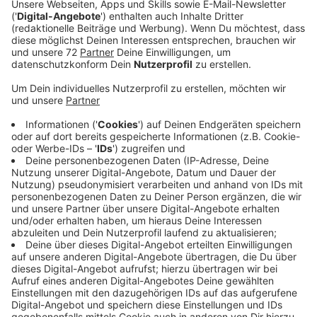
Virtual Reality Schnorcheln geht zum Beispiel in
Osnabrück und den NEW-Bädern in Mönchengladbach,
Viersen und Grevenbroich. Da könnt ihr Korallenriffe
und Fische einfach hautnah erleben. Man hat dort eine
normale Taucherbrille und einen Schnorchel. An die
Taucherbrille ist dann vorne das VR-Gerät in einem
Wasserfesten Gehäuse angebracht. Damit wird dann
ein Unterwasserfilm abgespielt. Insgesamt gibt es
zwei verschiedenen Filme, die gehen jeweils ca. 5 min
lang. Der eine Film wurde von Tauchern mit einer 360
Grad Kamera Unterwasser aufgenommen.
Weitere Infos
Anzeige