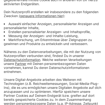
Wir benötigen Ihre
Zustimmung, um den YouTube
Video-Service zu laden!
Wir verwenden einen Service eines
Drittanbieters, um Videoinhalte
einzubetten. Dieser Service kann
Daten zu Ihren Aktivitäten
sammeln. Bitte lesen Sie die
Details durch und stimmen Sie der
Nutzung des Service zu, um dieses
Video anzusehen.
Mehr Informationen
Virtual Reality in den NEW-Bädern - NEW AG -
Mönchengladbach
Akzeptieren
Anzeige
powered by
Usercentrics Consent
Management Platform