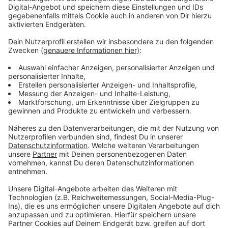
Sicherungsverwahrung vorgesehen. Die Verteidiger
hatten sich für ein mildes Strafmaß ausgesprochen
und Sicherungsverwahrung als unbegründet
zurückgewiesen. Der Verteidiger der Mutter fordert
einen Freispruch für seine Mandantin.
Als mutmaßlicher Drahtzieher der Vorwürfe gilt ein 28-
Jähriger IT-Techniker aus Münster: Immer wieder habe
er den Sohn seiner Lebensgefährtin - der Junge ist
inzwischen elf Jahre alt - vergewaltigt und anderen
Männern zugeführt. Die Männer habe er im Internet
kennen gelernt und sich dann zum Missbrauch des
Ziehsohns mit ihnen verabredet. Einer der Tatorte war
eine heute abgerissene Gartenlaube seiner Mutter in
Münster.
Münster ist neben Lügde und Bergisch Gladbach einer
von drei großen Missbrauchsfällen der vergangenen
Jahre in Nordrhein-Westfalen. Der Fall kam im Juni