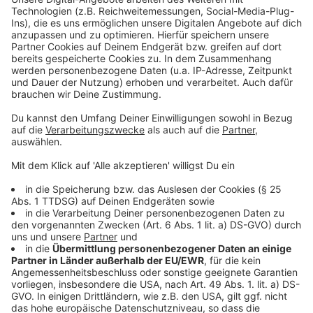
Mutter des Hauptangeklagten geht die Anklage davon
aus, dass sie wusste, was ihr Sohn tat – unter anderem
in ihrer Gartenlaube - und nichts dagegen
unternommen hat. Sie ist wegen Beihilfe angeklagt.
Anzeige
Urteil Ende Juni/Anfang Juli erwartet
Anzeige
Der Prozess geht am Donnerstag (17.06.) mit den
Plädoyers der Nebenkläger weiter. Ein Urteil fällt das
Landgericht Münster Ende Juni oder Anfang Juli. In
dem Komplex sind schon fünf Männer zu
Freiheitsstrafen verurteilt. Insgesamt hat die Polizei
mehr als 50 Tatverdächtige identifiziert, von denen
derzeit etwa 30 in Haft sitzen.