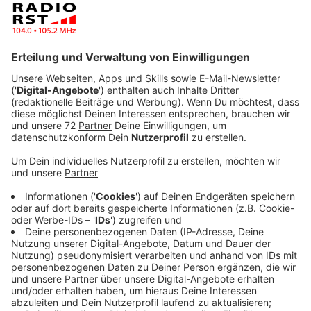
Veröffentlicht:
Dienstag, 15.06.2021 15:39
Anzeige
Der 28-jährige Münsteraner ist angeklagt, den heute
elf Jahre alten Sohn seiner Lebensgefährtin immer
wieder vergewaltigt und anderen Männern zum
Missbrauch angeboten zu haben.
Anzeige
Hohe Gefängnisstrafen für drei weitere
Angeklagte gefordert
Anzeige