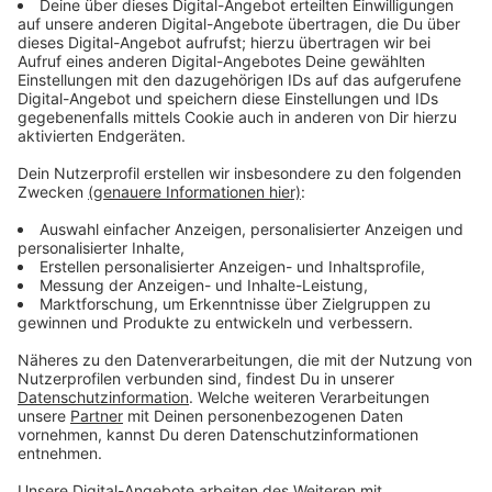
Nach dem Willen der Anklage soll ein 36-Jähriger aus
Hannover für zehn Jahre ins Gefängnis, ein 43-Jähriger
aus Schorfheide in Brandenburg für elf-einhalb Jahre
und ein 31-Jähriger aus dem hessischen Staufenberg
für zwölf Jahre. Für alle fordert die
Staatsanwaltschaft ebenfalls anschließende
Sicherungsverwahrung.
Anzeige
Mutter des Hauptangeklagten wegen Beihilfe
vor Gericht
Anzeige
Das Plädoyer wurde zum Schutz der Opfer unter
Ausschluss der Öffentlichkeit gehalten. Bei der