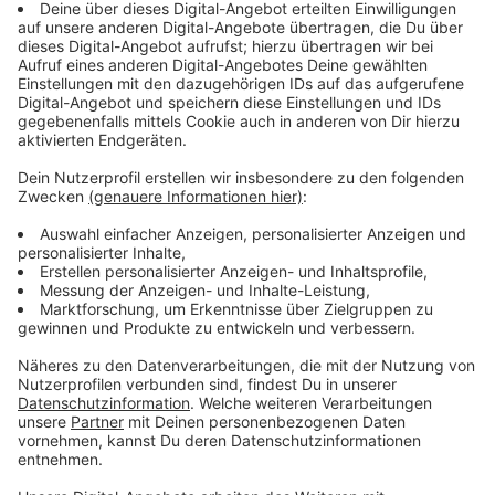
Die Studie startet Anfang August. Einen
Zwischenbericht gibt es nach einem Jahr. Das Bistum
stellt der Universität 1,3 Millionen Euro zur Verfügung.
Anzeige
Historischer und juristischer Ansatz
Anzeige
Bei der Studie geht es darum, das Thema Missbrauch
wissenschaftlich aufzuarbeiten. Es geht um
sexualisierte Gewalt an Minderjährigen und schutz- und
hilfebedürftigen Erwachsenen im Bistum seit 1945.
Der geschichtswissenschaftliche Ansatz hat zum Ziel,
neben einer Bestandsaufnahme Fälle sexualisierter