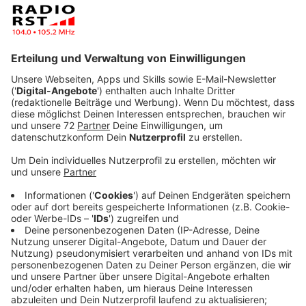
Die Uni Osnabrück hat bei einer Studie zu sexualisierter
Gewalt im Bistum völlig freie Hand. Uni und Bistum
legen Wert darauf, dass das Bistum zwar
Auftraggeber ist, jedoch keinerlei Einfluss auf die
Vorgehensweise der Forscher:innen nimmt. Sie haben
vollen Zugang zu allen Akten. Wann und wie sie ihre
Ergebnisse veröffentlichen, entscheidet allein die
Universität Osnabrück, heißt es mit Blick auf den
Skandal um ein Gutachten zum Missbrauch im
Erzbistum Köln.
Anzeige
Bestandsaufnahme und Auswertung über
drei Jahre
Anzeige