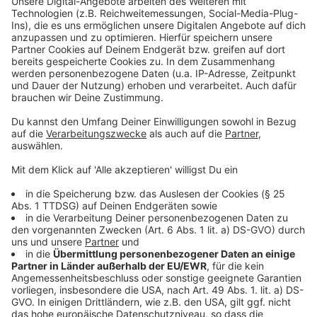
Gewalt sowohl aus Sicht der Opfer als auch aus Täter-
Sicht darzustellen. Dabei geht es auch darum,
typische Muster sexualisierter Gewalt im kirchlichen
Raum und des Umgangs damit aufzudecken.
Anzeige
Missbrauchs-Opfer von Anfang an mit
einbezogen
Anzeige
Allen Beteiligten geht es nicht nur darum, die Taten
und mögliche Pflichtverletzungen der Bistumsleitung
im Umgang mit den Tätern aufzudecken. Ziel sei ein
wissenschaftlicher Beitrag zur Aufarbeitung, ein viel
genaueres Bild, das den Schicksalen der Opfer
gerecht wird und ihr Leid anerkennt.