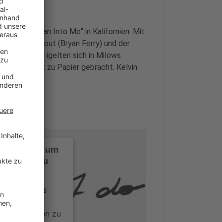
 Album "Lean Into Me" in Kalifornien. Mit
 Tom Vanstiphout (Bryan Ferry) und der
lgien an und igelten sich in Milows
len auch nicht zu Papier gebracht. Kelvin
ustimmung, um
-Service zu
ervice eines
ideoinhalte
ce kann Daten zu