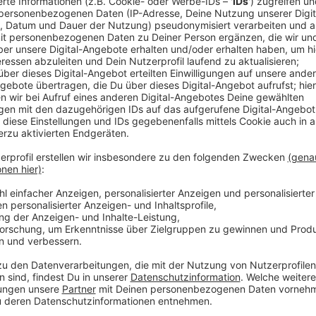
Entstanden ist der Song bei den Aufnahmen zu Milows
dabei waren l
angjährige Mitstreiter wie der Gitarrist
Produzent Jo Francken (Zaz). Sie reisten extra aus Be
Zuhause in Venice ein. Ganz alleine hat Milow die Zei
Jones darf sich auch als Autor eintragen.
Anzeige
Wir benötigen Ihre Z
den YouTube Video
laden!
Wir verwenden einen S
Drittanbieters, um V
einzubetten. Dieser Servi