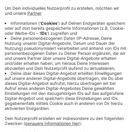
Die Stadt Osnabrück macht die aktuellen Mietpreise
transparenter und bittet Mieter und Vermieter um
Mithilfe. Wie hoch sind die Durchschnitts-Mieten und
was verlangen Vermieter bei der Neuvermietung? Die
Klärung dieser Fragen soll helfen, die Wohnsituation in
Osnabrück realistisch abzubilden, um Streit vor Gericht
zu vermieden. Die online Umfrage zum Mietpreis-
Spiegel dauert rund 5 Minuten und hier ist der link:
www.osnabrueck.de/umfragen
Anzeige