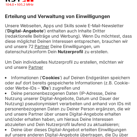
Veröffentlicht:
Donnerstag, 29.01.2026 14:58
Anzeige
Wohnungsnot für Azubis und Senioren im
Kreis Steinfurt
Anzeige
Viele der rund 7.700 Auszubildenden im Kreis Steinfurt
wohnen noch bei ihren Eltern, weil sie sich keine eigene
Wohnung leisten können. Die IG BAU Münster-Rheine
kritisiert, dass neue Ausbildungsverträge oft daran
scheitern, dass Azubis keine bezahlbare Unterkunft in
der Nähe ihres Betriebs finden. Die Gewerkschaft
fordert deshalb, dass das Land Nordrhein-Westfalen
und der Bund den Bau von Azubi-Wohnungen gezielt