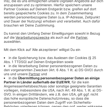
Verschärfung der Wohnungsnot und fordert eine
Verdopplung der Sozialwohnungen bundesweit auf 2
Millionen bis 2035. Für NRW bedeutet das: 17.900
zusätzliche Sozialwohnungen pro Jahr, insgesamt
454.900 bis 2035.
Um diese Ziele zu erreichen, fordert die IG BAU eine
intensive Förderung durch Bund und Land, schnell
verfügbare Fördergelder und den Einsatz des
Standards „Erleichtertes Bauen“, um günstiger und
effizienter bauen zu können. Außerdem soll eine
öffentliche Statistik über den Neubau von
Sozialwohnungen in NRW eingeführt werden.
Anzeige