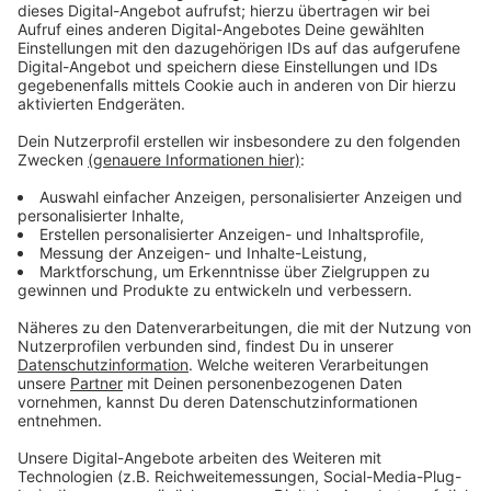
fördern. Auch Steueranreize für Betriebe, die
Wohnraum für Auszubildende schaffen, schlägt die
Gewerkschaft vor.
Anzeige
Sozialwohnungen: NRW braucht jährlich
17.900 neue Einheiten
Anzeige
Im aktuellen „Sozialen Wohn-Monitor“ des Pestel-
Instituts geht es nicht nur um Azubis - auch ältere
Menschen sind besonders betroffen. Rund 60.800
Baby-Boomer im Kreis Steinfurt werden bis 2035 in
Rente gehen – viele mit niedrigen Renten und
steigenden Mietkosten. Die IG BAU warnt vor einer