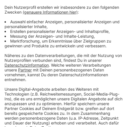
sich aus ausgerückt als 2022. Dass die Zahl dieser
Einsätze von rund 13.500 auf 19.400 gestiegen ist,
hängt unter anderem mit Geldautomatensprengungen
und der Überwachung jüdischer Objekte zusammen.
Die Polizei unterschiedet zwischen
"außenveranlassten" und "eigenveranlassten"
Einsätzen, also danach, ob sie gerufen wird oder von
selbst aktiv wird. Bei einer Gesamtzahl von knapp
66.000 Einsätzen ist letztere um 44% gestiegen, die
der "alarmierten" Einsätze nur um 1%.
Anzeige
Anzeige