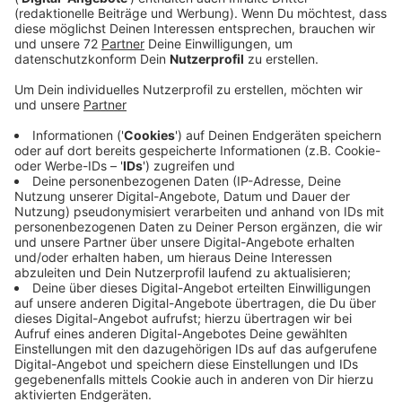
Anzeige
Mehr Angriffe - deutlich weniger Verletzte. Was auf
den ersten Blick unlogisch erscheint, liegt für die
Polizei möglicherweise daran,
dass die Beamtinnen und
Beamten jetzt immer mit Bodycams im Einsatz sind
und die Möglichkeit haben, Taser einzusetzen, hieß es
heute bei der Präsentation der Einsatzbilanz 2023.
Anzeige
Insgesamt fast 66.000 Einsätze
Anzeige
Letztes Jahr ist die Polizei rund 5.900-mal öfter von