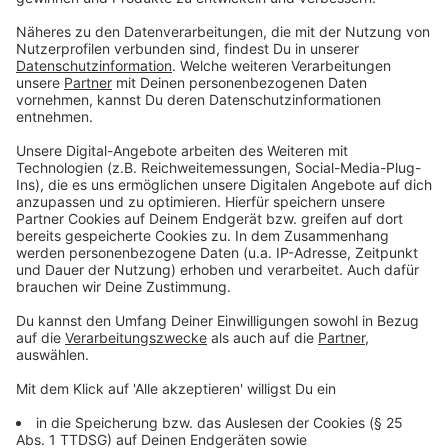
Corona-Entwicklung bremst Wahlkampf
Anzeige
Der Anstieg der Corona-Zahlen im Kreis Steinfurt
bremst den Wahlkampf bis zu den Stichwahlen am
Sonntag. Das Wahlkampf-Team von Kreisdirektor
Martin Sommer hat eine Podiumsrunde mit dem CDU-
Gegenkandidaten Matthias Krümpel um das Amt des
Landrats abgesagt. Sommer hat als kommissarischer
Landrat und Leiter des Krisenstabs zu viel zu tun. Auch
Ochtrups Bürgermeister Kai Hutzenlaub hat keine Zeit
für Wahlkampf: Er leitet den Krisenstab in Ochtrup und
hat nicht nur mit den Fällen an der Realschule zu tun.
Anzeige