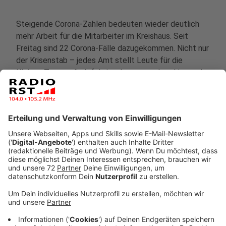
Steigende Corona-Zahlen bedeuten wieder deutlich
mehr Arbeit für die Mitarbeiter im Kreishaus. Seit
Freitag sind 22 Corona-Fälle dazugekommen. Nicht nur
der Krisenstab – jedes Amt stellt Leute für die
Kleinst-Teams, die Infektionsketten recherchieren. An
der Realschule Ochtrup fällt bis zum 29. der Unterricht
aus, weil alle Lehrer in Quarantäne sind. In Nordwalde
trifft es einen Kindergarten: Auch dort sind alle
Mitarbeiter zuhause, außerdem alle Kinder, die letzte
Woche da waren. Letzte Woche war es die Käthe-
Kollwitz-Realschule in Emsdetten und eine Kita in
Lotte.
Anzeige
Anstieg der Corona-Zahlen hält