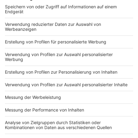
Nicht nur Zahl der Neu-Infektionen pro
Woche pro 100.000 im Fokus
Anzeige
Menschen, die sich jetzt mit dem Corona-Virus
anstecken, werden kranker als in den letzten Wochen.
Das zeigen die neuesten Fälle. Mitarbeitern des
Kreises Steinfurt geht es jetzt vor allem darum, dass
die Inzidenz-Zahl nicht weiter steigt. Es ist wieder
mehr Disziplin gefragt. So ein Virus verzeiht keine
Fehler.
Anzeige