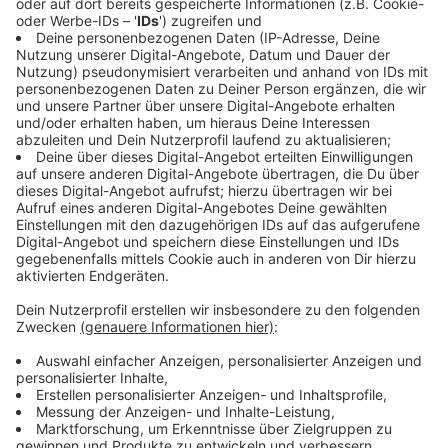
Kreismitarbeiter in Atem
Anzeige
Kleinst-Teams im Kreishaus arbeiten sieben Tage die
Woche in zwei Schichten, um Infektionsketten zu
recherchieren. Jedes Amt stellt Mitarbeiter. Dadurch
bleibt an anderer Stelle Arbeit liegen, sagte eine
Sprecherin. Dass an der Realschule in Ochtrup alle
Lehrer bis zum 29. in Quarantäne sind, kommt einer
Schulschließung gleich. Auch in dem Nordwalder
Kindergarten haben sich alle Mitarbeiter angesteckt.
Auch sie sind in Quarantäne – ebenso alle Kinder, die
letzte Woche da waren. Am Donnerstag gibt es
Flächentests. Am Arnold Jansen-Gymnasium ist bis
jetzt kein Test positiv ausgefallen.
Anzeige