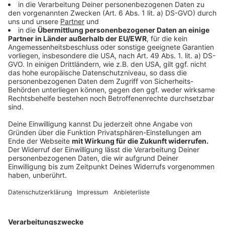
Corona-Krisenstab kämpft gegen Anstieg
der Neuerkrankungen
Anzeige
Aktuell liegt der Kreis bei einer Inzidenz-Zahl von 10,1
Neu-Infektionen pro Woche auf 100.000 Einwohner,
hieß es auf RADIO RST-Nachfrage. Bei 35 Neu-
Erkrankungen sind konkrete Vorüberlegungen
angezeigt, was für Maßnahmen nötig sind. Bei einer
Inzidenz-Zahl von 50 schreibt die Corona-Schutz-
Verordnung Maßnahmen vor. Dann droht ein lokaler
Lockdown oder ein Teil-Lockdown und es bleibt
möglicherweise nicht dabei, Veranstaltungen
abzusagen.
Anzeige