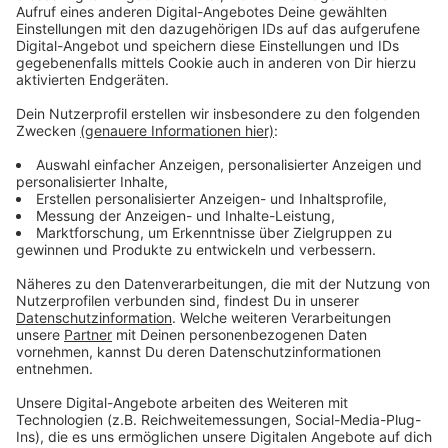
Ayer, dem niederländischen Songwriter Léon Paul
Palmen und dem schwedischen Produzenten Hampus
Lindvall arbeitete Simons an der neuen Single, um
einen zugänglichen Sound zu erreichen, der sich
dennoch für jeden seiner Fans auf dem Globus
möglichst persönlich anfühlt.
Anzeige
Wir benötigen Ihre
Zustimmung, um den YouTube
Video-Service zu laden!
Wir verwenden einen Service eines
Drittanbieters, um Videoinhalte
einzubetten. Dieser Service kann
Daten zu Ihren Aktivitäten