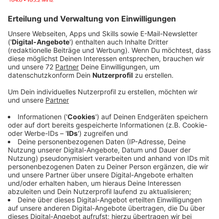
In seiner Matt-Simon-Manier macht der Song
Beobachtungen über das alltägliche Leben und wirft
dringliche Fragen auf, während sich der in L.A. lebende
Künstler mit Selbstmedikation, existenziellen, sozialen
Ängsten, Euphorie aber auch Verzweiflung
auseinandersetzt: Was genau liegt in unserer
menschlicher Natur, dass wir die Kontrolle über uns
verlieren, persönliche Grenzen überschreiten und zu
weit gehen wollen? Dabei drehen sich die Lyrics nicht
nur um das Feiern und nächtliches Abschweifen,
sondern auch um größere Themen wie Kapitalismus,
Konsum und das allgegenwärtige Bedürfnis, immer
mehr haben zu wollen und besitzen zu können.
"Too Much" lebt von seinen Bläsern und Beats, die in
dem Refrain ihren Höhepunkt finden. Gemeinsam mit
seinem langjährigen Freund und Kollaborateur Chris