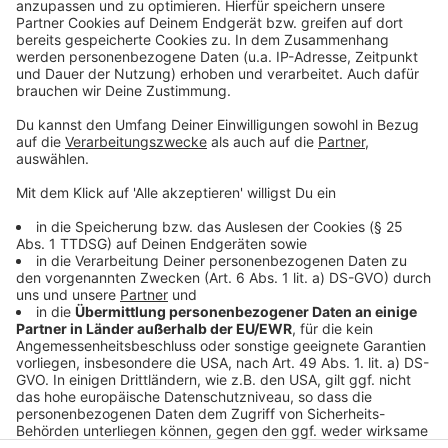
sammeln. Bitte lesen Sie die
Details durch und stimmen Sie der
Nutzung des Service zu, um dieses
Video anzusehen.
Mehr Informationen
Nach dem Erfolg seiner letzten Singles "Identity
Crisis" und "Better Tomorrow" meldet sich Matt
Akzeptieren
Simons mit seiner neuen Single "Too Much" zurück! Die
powered by
Usercentrics Consent
ist neu bei uns im besten Mix.
Management Platform
Anzeige
Anzeige