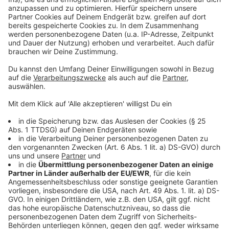
Der Virus ähnelt nicht nur bei der Vorsorge einer
Grippe, sondern auch in den Symptomen. Es gibt
gerade allerdings noch einen entscheidenden
Unterschied. Infiziert kann nur sehr wer entweder in
China war, oder in Kontakt mit einem Infizierten hatte.
Landet z.B. am Flughafen Münster/ Osnabrück in
Greven ein Mensch mit Fieber und grippeähnlichen
Symptomen wird dieser zuerst isoliert und dann eben
nach Rheine gebracht, wo eben der erprobte Plan
greift.
Anzeige