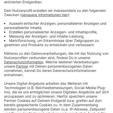
Ab kommender Woche gilt auch in Bayern und
Mecklenburg-Vorpommern wie schon in Sachsen eine
Maskenpflicht. Mehrere Städte weiterer Bundesländer
schreiben das Tragen von Alltagsmasken inzwischen
ebenfalls vor.
Anzeige
Nordrhein-Westfalens Ministerpräsident Armin
Laschet (CDU) hat bislang eine Verpflichtung zum
Tragen von Mund-Nase-Schutz abgelehnt. Er setze
auf Freiwilligkeit, hatte er betont.
Anzeige