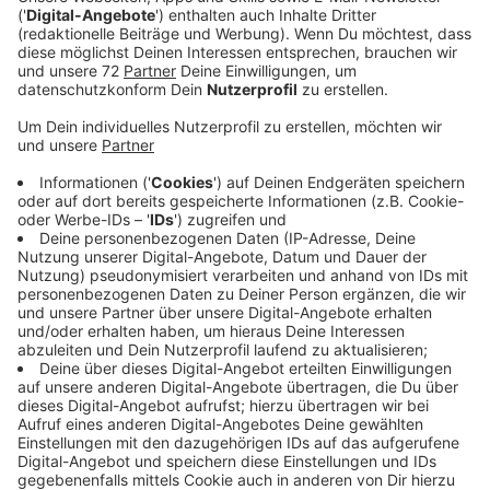
Ab Montag (27.04.20) ist eine Maske in Läden , auf
Märkten, in Bussen und im öffentlichen Bereich der
städtischen Verwaltungsgebäude Pflicht. Das hat der
Krisenstab der Stadt Münster beschlossen, weil mit
der Öffnung von kleineren Geschäften wieder mehr
Menschen in der Innenstadt sind.
Anzeige
Als Mundschutz genügt ein Schal oder ein Tuch vor
dem Gesicht. Wer gegen die Maskenpflicht verstößt,
wird aus des Geschäftes oder des Busses verwiesen.
Ein Bußgeld ist nicht geplant.
Anzeige