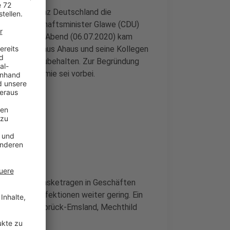
on und in ganz Deutschland die
erns Wirtschaftsminister Glawe (CDU)
chaffen. Am Abend (06.07.2020) kam
ister Spahn aus Ahaus und seine Kollegen
enpflicht beizubehalten. Zur Begründung
n, die Pandemie sei vorbei.
er, ob das Masketragen in Geschäften
ahl der Neuinfektionen weiter gering. Ein
rbandes Osnabrück-Emsland, Mechthild