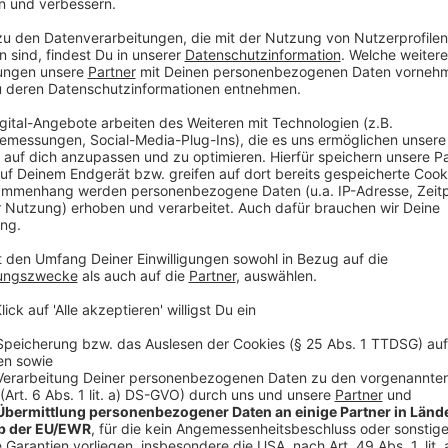
Anzeige
Einzelhandelsverband Osnabrück-Emsland zur
Anzeige
Wenn die Zahl der Corona-Infektionen in einer Region 
wieder einzuführen, sagt Möllenkamp. Andere Händle
zurückhaltend, was das Ende der Maskenpflicht angeht
Vorsitzende der Werbegemeinschaft Ibbenbüren. Dass
Corona-Ausbruch im Kreis Gütersloh.
Anzeige