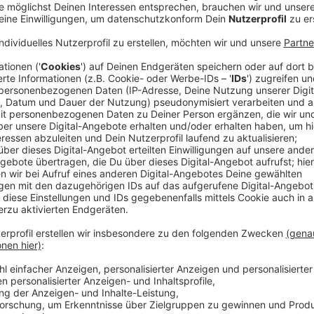
Seit zweieinhalb Monaten gilt in der RADIO RST-Regi
Maskenpflicht in Geschäften. Mecklenburg-Vorpomm
hatte am Wochenende angekündigt, die Regel abzus
dann die Nachricht aus Berlin: Bundesgesundheitsmin
in den Ländern haben sich darauf geeinigt, die Mask
hieß es, es dürfe nicht der falsche Eindruck entstehe
Anzeige
Pro und Contra bei den Händlern
Anzeige
Vorher gab es eine deutschlandweite Debatte darüb
noch notwendig ist. Denn in vielen Regionen ist die Z
Argument, das auch die Vorsitzende des Handelsve
Möllenkamp, verwendet.