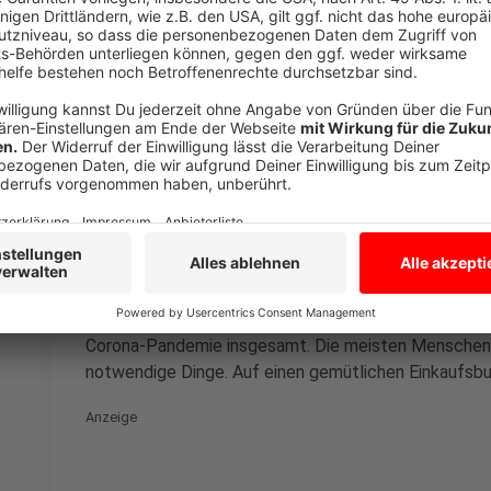
Werbegemeinschaft Ibbenbüren zur Maskenpf
Anzeige
Auch Althaus sieht, dass seit Wochen weniger Mens
Innenstadt kommen. Für ihn liegt das jedoch nicht an
Corona-Pandemie insgesamt. Die meisten Menschen s
notwendige Dinge. Auf einen gemütlichen Einkaufsbu
Anzeige