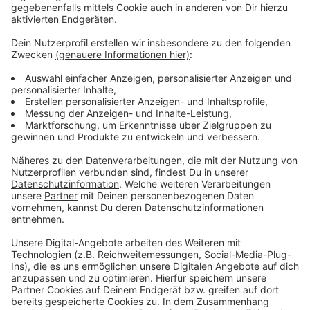
Große Masken-Kontrolle am Montag
Anzeige
Die Bundespolizei in NRW, die Bahn, die
Verkehrsbetriebe und die Ordnungsämter machen am
Montag (24.08.2020) eine große Kontroll-Aktion zur
Maskenpflicht. Es geht um den den regionalen
Bahnverkehr und S-Bahnen, heißt es vom nordrhein-
westfälischen Verkehrsministerium. Mit der Aktion
möchten die Behörden und die Verkehrsunternehmen
Verstöße gegen die Maskenpflicht ahnden. Seit
letzter Woche gibt in NRW ein Bußgeld von 150 Euro
für alle, die an Haltestellen und an Bahnhöfe sowie in
Zügen und Bussen keine Maske tragen.
Anzeige