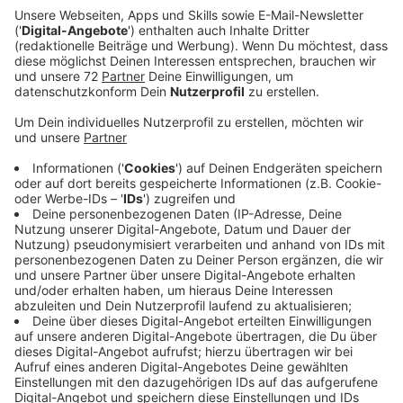
(24.08.2020) eine große Kontroll-Aktion.
Veröffentlicht:
Freitag, 21.08.2020 08:07
Anzeige
Bei den Kontrollen der Beamten an Bahnhöfen und in
Zügen und Bussen sind immer wieder Atteste aus dem
Internet aufgetaucht. Fahrgäste versuchen damit, um
die Maske herumzukommen. Ein Arzt hatte das Attest
zum Download angeboten, heißt es von der
Bundespolizei in Münster. Die Nutzer brauchten nur
noch Name und Adresse einzutragen. Die
Bundespolizei sagt: Wer so ein Papier vorzeigt, macht
sich strafbar. Außerdem gibt es ein Bußgeld von 150
Euro, weil die Maske fehlt.
Anzeige