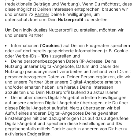
Der Mann mit der Marshmello Maske ist ein großes
Enigma in der Popmusik. Die Öffentlichkeit weiß nicht,
wer unter der Maske steckt. Es ist also ungefähr so,
wie man nicht weiß, wie Mark Forster ohne Mütze
aussieht. Heißt ja nicht, dass er nicht trotzdem gute
Musik macht. Der Song, den er mit Khalid zusammen
gemacht hat, passt perfekt zu diesem heißen
Sommer. Die coolen Beats sind eine willkommene
Abkühlung für die Ohren.
Anzeige
Wir benötigen Ihre
Zustimmung, um den YouTube
Video-Service zu laden!
Wir verwenden einen Service eines