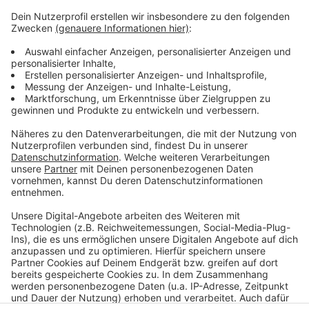
Drittanbieters, um Videoinhalte
einzubetten. Dieser Service kann
Daten zu Ihren Aktivitäten
sammeln. Bitte lesen Sie die
Details durch und stimmen Sie der
Nutzung des Service zu, um dieses
Video anzusehen.
Mehr Informationen
Marshmello, Khalid - Numb (Official Video)
Akzeptieren
Anzeige
powered by
Usercentrics Consent
Management Platform
Anzeige