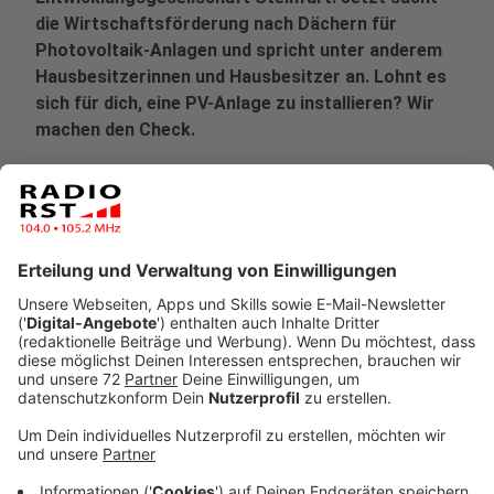
die Wirtschaftsförderung nach Dächern für
Photovoltaik-Anlagen und spricht unter anderem
Hausbesitzerinnen und Hausbesitzer an. Lohnt es
sich für dich, eine PV-Anlage zu installieren? Wir
machen den Check.
Veröffentlicht:
Montag, 06.01.2025 13:43
Anzeige
"Ob Gewerbegebäude, landwirtschaftliche Hallen,
Mehrfamilienhäuser oder große Privathäuser – ein
Dachnutzungsvertrag mit der Genossenschaft
bedeutet für Sie keine Investitions- oder
Wartungskosten für Photovoltaik auf Ihrem Dach!",
damit wirbt die Wirtschaftsförderung und bietet über
die Energieland Kreis Steinfurt