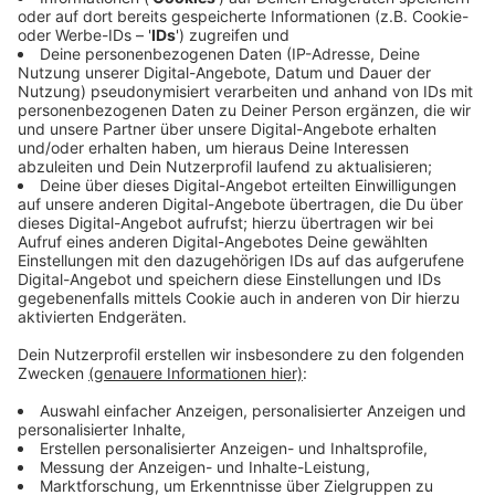
Bürgerenergiegenossenschaft eG an,
Photovoltaik-
Anlagen auf Häusern und Hallen zu installieren.
Dabei
übernimmt sie den Bau und die Kosten der Anlage,
zahlt Besitzerinnen und Besitzern eine Pacht oder
bietet günstigeren Strom für die eigene Nutzung an.
Anzeige
Wir haben über das Vorhaben mit Silke Wesselmann
gesprochen, sie ist Amtsleiterin des Amtes für
Klimaschutz und Nachhaltigkeit im Kreis Steinfurt. Sie
sagt:
Photovoltaik lohnt sich immer. Jeder, der ein
geeignetes Dach hat, sollte sich erkundigen. Das
Entscheidende ist, will und kann ich jetzt
investieren.