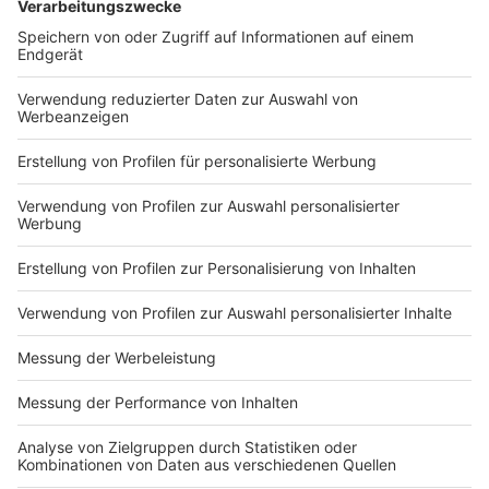
Anzeige
Weil uns die Meinung unserer Hörerinnen und Hörer
wichtig ist, diskutieren wir gemeinsam mit der
Community über dieses Thema. In unserer Frage des
Tages fragen
Sören und Kathleen
: Lohnt sich für dich
eine PV-Anlage? Sei Teil der Diskussion und checke
unsere Social Media Kanäle. Wir freuen uns über deine
Meinung.
Anzeige
Weitere Infos
Anzeige