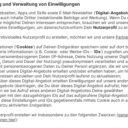
Veröffentlicht:
Dienstag, 05.08.2025 07:52
Anzeige
Mit dem Start des neuen Schuljahres in NRW rücken 
Der akute Lehrermangel, der Umgang mit Künstlicher I
kontroverse Debatte um Handyverbote. Schulminister
bei uns zu diesen Themen geäußert und gibt Einblic
Anzeige
Lehrermangel: Entspannung erst in den 203
Anzeige
Mit Beginn des neuen Schuljahres bleibt der Lehrerm
Aktuell sind rund 7.000 Stellen unbesetzt. Schulminis