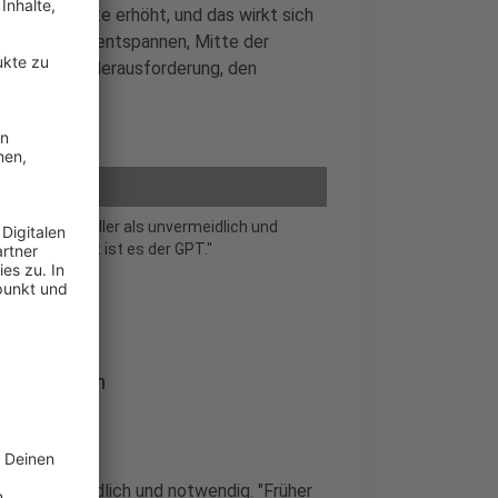
chullehrkräfte erhöht, und das wirkt sich
Grundschulen entspannen, Mitte der
n bleibt die Herausforderung, den
.
lministerin Feller als unvermeidlich und
holfen, jetzt ist es der GPT."
forderungen
r als unvermeidlich und notwendig. "Früher