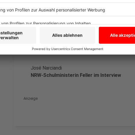
aber auch von klaren Perspektiven. Das gesamte Inte
Westfalens und NRW-Landeskorrespondent José Narcia
Autoren: Joachim Schultheis & José Narciandi
Anzeige
José Narciandi
NRW-Schulministerin Feller im Interview
Anzeige