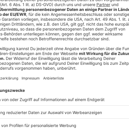
hat die Oma bei den Hausaufgaben geholfen, jetzt is
Augenzwinkern. Wichtig sei es, Schüler auf die Arbei
eine zentrale Rolle spielen wird. Schulen sollen da
vermitteln, um Chancen zu nutzen und Risiken zu min
Anzeige
Handyverbot: Keine pauschalen Regelungen
Anzeige
Ein generelles Handyverbot, wie es in anderen Bundesl
Ministerin ab. „Das ist von Schulform zu Schulform un
pauschaler Verbote setzt sie auf individuelle Lösung
Schulen gerecht werden. Ziel sei es, einen verantw
fördern, ohne deren Potenzial für den Unterricht aus
Mit diesen Themen startet NRW in ein neues Schulja