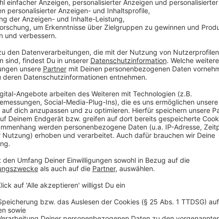
optimistisch: "Wir haben die Studienplätze für Grunds
aus. Anfang der 2030er Jahre wird sich die Lage an 
2030er Jahre auch an anderen Schulformen." Bis dahi
Unterricht trotz fehlender Lehrkräfte sicherzustellen
Anzeige
©
picture alliance/dpa | Bodo Schakow
Die Integration von KI in den Schulalltag sieht NRW-Schu
notwendig. "Früher hat die Oma bei den Hausaufgaben ge
Anzeige
Künstliche Intelligenz: Chancen und Heraus
Anzeige
Die Integration von KI in den Schulalltag sieht Felle