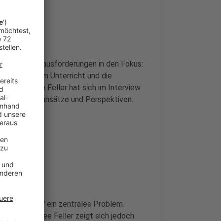
zentrale Herausforderungen in den Fokus:
ntelligenz im Unterricht und die
in Dorothee Feller hat sich im Interview
ke in Lösungsansätze und Perspektiven.
0er Jahren
angel in NRW ein zentrales Problem.
terin Dorothee Feller zeigt sich jedoch