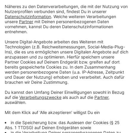
Kürbis-Lifehack 3: Sägespäne benutzen
Anzeige
Für die Feuchtigkeit im Innenleben eines Kürbis, die
innerhalb weniger Tage zu Schimmel führen könnte, ist
es ratsam, neben Trockentupfen der Innenwände
(bspw. mit Küchentüchern) Sägespäne auszulegen.
Denn: Die Sägespäne können einen gewissen Teil der
vorhandenen Flüssigkeit absorbieren und so dafür
sorgen, dass der Kürbis langsamer zu schimmeln
beginnt.
Anzeige
©
picture alliance/dpa | Klaus-Dietmar Gabbert