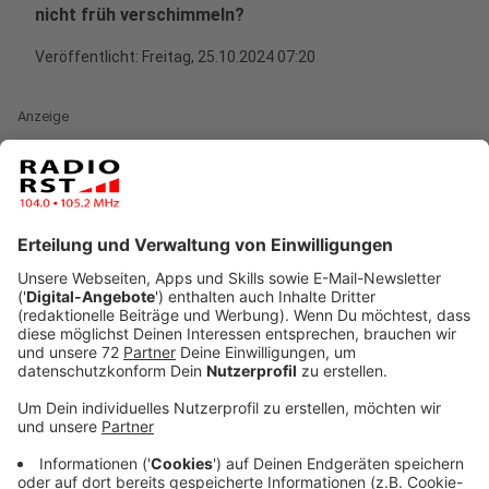
nicht früh verschimmeln?
Veröffentlicht:
Freitag, 25.10.2024 07:20
Anzeige
Kürbis-Lifehack 1: Den Kürbis mit der
Bohrmaschine schnitzen
Anzeige
Es hört sich vielleicht rabiat an, ist aber eigentlich gar
nicht so verkehrt. Schließlich könnt ihr mit einer
Bohrmaschine den Kürbis gut bearbeiten und für eine
Alternative zu den bekannten geschnitzten Gesichtern
sorgen. Mit Akkubohrmaschinen können sowohl
dekorative Formen als auch simple Bohrlöcher für die