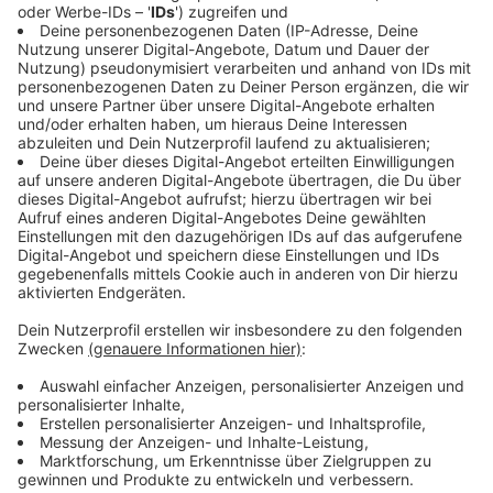
passende Kürbis-Deko sorgen.
Anzeige
Kürbis-Lifehack 2: Ausstechformen
Anzeige
Wer keinen Akkubohrer hat, muss schneiden und
schnitzen. Um dies zu erleichtern, vor allem für
unbegabte Kürbisschnitzerinnen und -schnitzer gibt es
folgenden Tipp: Probiert es mit Ausstechformen und
einem Hammer. Die jeweilige Ausstechform wählen, an
den Kürbis halten und vorsichtig mit dem Hammer
daraufschlagen. Anschließend könnt ihr die jeweilige
Form ausschnitzen.
Anzeige