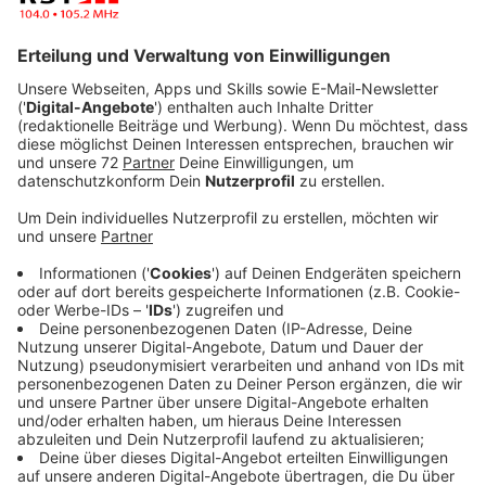
Veröffentlicht:
Montag, 22.05.2023 14:50
Anzeige
Mit "Never Look Back" hat Tom Gregory den zweiten
Song seines neuen Albums veröffentlicht. "Das geht in
genau die Richtung, die ich schon immer einschlagen
wollte," sagt er über "Never Look Back". Der Song und
das neue Album sind nur zwei Gründe, sich mit dem
jungen Briten zu unterhalten. Wir freuen uns, dass er
den Weg auf sich nimmt und uns im Studio besuchen
kommt. Das Interview mit Tom Gregory hört ihr hier.
Anzeige