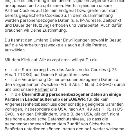
Wir verwenden einen Service eines
Drittanbieters, um Videoinhalte
einzubetten. Dieser Service kann
Daten zu Ihren Aktivitäten
sammeln. Bitte lesen Sie die
Details durch und stimmen Sie der
Nutzung des Service zu, um dieses
Video anzusehen.
Mehr Informationen
Die neue Single "Never Look Back" von Tom Gregory
ist ein weiterer Vorbote auf sein bald kommendes
Akzeptieren
neues Album.
powered by
Usercentrics Consent
Anzeige
Management Platform