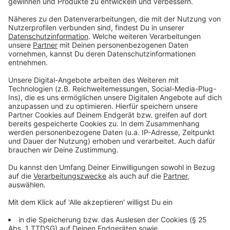
Es ist das erste Album nach der Babypause. Mama
Stefanie ist in der Band, Papa Thomas an der Gitarre
ebenfalls, Bassist Johannes - ist Thomas‘ Bruder. Und
Andreas Novak, der vierte im Bunde von Silbermond,
gehört natürlich auch zur Familie. Und klar, das
„Bandbaby“ hat einiges verändert: Onkel Johannes
sagt, dass der Kleine ordentlich frischen Wind
reingebracht habe. Man müsse natürlich strukturierter
arbeiten, die Zeit effektiver nutzen als sonst. Eine
spontane Abendsession bis tief in die Nacht sei nicht
mehr wirklich drin.
Anzeige
Bisweilen hat jedoch alles wunderbar geklappt.
Silbermond ist eine eingeschworene Bande, das spürt
der Außenstehende in jeder Sekunde. Mit ihrem Album
„Schritte“ geben sie einen sehr persönlichen Einblick in