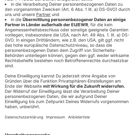
ihre Welt und ihr Leben. Neben den persönlichen
Geschichten wird etwas schnell sehr klar: Die Band
möchte sich positionieren, Haltung zeigen und wird auf
dem Album das erste Mal politisch. Stefanie sagt: „Wir
sind keine politische Band. Aber viele Themen sind
grad einfach unglaublich dringend. Die sind einfach
wichtig und man kommt da gefühlt wirklich auch nicht
mehr dran vorbei, das man sich da selber Gedanken
macht." Und weiter sagt sie: "Uns persönlich ging das
einfach wahnsinnig im Kopf herum.“ Diese Gedanken
haben sie nun aufgeschrieben und vertont. Ein Album
mit persönlichen Geschichten und einer politischer
Haltung - das ist "Schritte" von Silbermond.
Anzeige
Wir benötigen Ihre