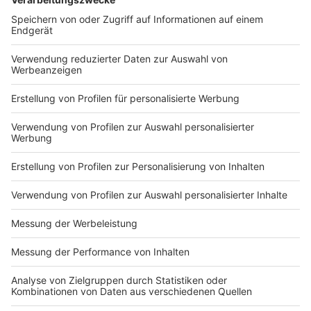
Zustimmung, um den YouTube
Video-Service zu laden!
Wir verwenden einen Service eines
Drittanbieters, um Videoinhalte
einzubetten. Dieser Service kann
Daten zu Ihren Aktivitäten
sammeln. Bitte lesen Sie die
Details durch und stimmen Sie der
Nutzung des Service zu, um dieses
Video anzusehen.
Mehr Informationen
Einer der gefühlvollsten Songs des Jahres kommt von
Silbermond und heißt: In meiner Erinnerung.
Akzeptieren
Anzeige
powered by
Usercentrics Consent
Management Platform