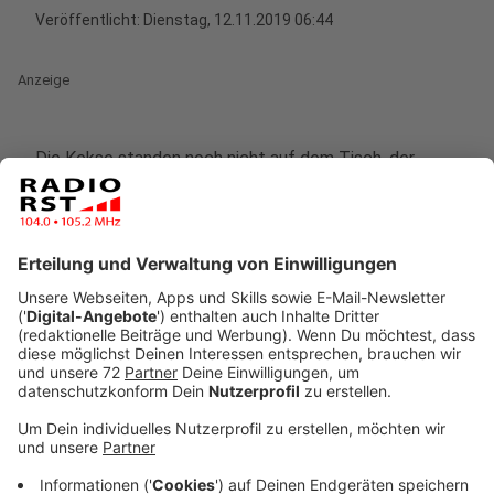
Veröffentlicht:
Dienstag, 12.11.2019 06:44
Anzeige
Die Kekse standen noch nicht auf dem Tisch, der
Kaffee war noch nicht ganz durch, da standen
Stefanie Kloß, Thomas und Johannes Stolle von
Silbermond schon vor der Tür. Vielleicht waren sie
einfach zu aufgeregt, einen Tag vor der
Veröffentlichung ihres sechsten Studioalbums.
„Schritte“ heißt ihr neustes Werk und sie haben es bei
uns auch das allererste Mal in den Händen gehalten
und die ersten CDs und Platten unterschrieben.
Anzeige