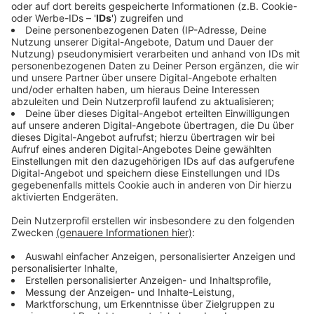
Der Pudding vom Musikchef wird gerne
geteilt
Anzeige
Nachdem alles genau inspiziert wurde, sollte es
losgehen mit den Interviews. Stefanie musste zuvor
noch etwas loswerden: "Leute, da bin ich echt rot
geworden, ich glaub wir müssen direkt wieder gehen.
Ich hab den Pudding da auf dem Tisch gegessen. Aber,
der war vom Musikchef, der hatte den da nur
abgestellt." Kein Problem – wir teilen doch gerne. Also
gut gestärkt ging es dann ins Interview, in dem
Stefanie und Johannes einiges über das Album erzählt
haben.
Anzeige