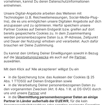
Wir benötigen Ihre
Zustimmung, um den YouTube
Video-Service zu laden!
Wir verwenden einen Service eines
Drittanbieters, um Videoinhalte
einzubetten. Dieser Service kann
Daten zu Ihren Aktivitäten
sammeln. Bitte lesen Sie die
Details durch und stimmen Sie der
Nutzung des Service zu, um dieses
Video anzusehen.
Mehr Informationen
Michael Patrick Kelly - The One (Official Video)
Akzeptieren
Anzeige
powered by
Usercentrics Consent
Management Platform