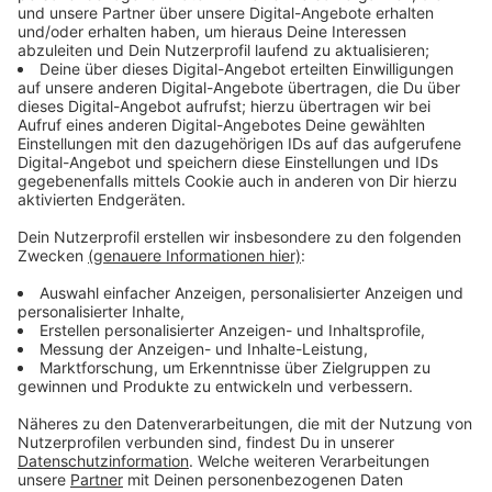
Michael Patrick Kelly bei Sing meinen Song
Anzeige
Michael Patrick Kelly ist wieder zurück von den
Dreharbeiten zur neuen Staffel von
Sing meinen Song
– Das Tauschkonzert
auf VOX. Für den Musiker ist das
Format längst mehr als nur eine TV-Show: Es ist ein
Ort echter Begegnungen und musikalischer Inspiration.
Zum vierten Mal dabei, beschreibt er die Sendung im
Interview mit Kevin Zimmer als "echte Reality-Show
im besten Sinne". Eines seiner Highlights war, dass er
den Fanta 4-Klassiker "MfG" Covern konnte
Anzeige