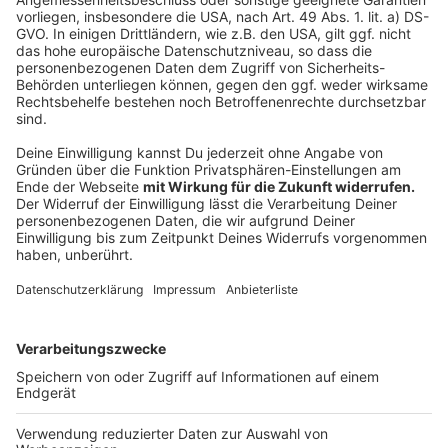
Neue Single, neue Tour
Anzeige
Doch auch abseits des Bildschirms ist MPK bald
wieder unterwegs: 2025 geht er mit neuem Album auf
große Tournee. Neben bekannten Hits wird er neue
Songs präsentieren – und ein besonderes Symbol mit
auf die Bühne bringen: eine Friedensglocke. Bei jedem
Konzert soll sie für eine Schweigeminute erklingen und
ein stilles Zeichen für Frieden und Zusammenhalt
setzen.
Anzeige