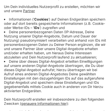
Veröffentlicht:
Mittwoch, 06.05.2020 07:52
Anzeige
Ob die Mitarbeiter sich bei einer Sitzung angesteckt
haben, ist unklar. Die Stadt hält das für nicht
wahrscheinlich. Der Krisenstab sei weiter arbeitsfähig.
Die Stadt Osnabrück hat ihn verkleinert, um weitere
Infektionen zu vermeiden. Sofern der
Gesundheitszustand es zulasse, arbeiten auch
infizierte Mitarbeiter im Homeoffice weiter.
Anzeige