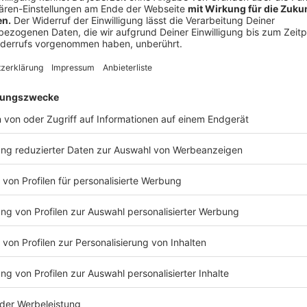
Horstmar
Robert Wenking, CDU
Ibbenbüren
Oliver Otte, CDU
Marc Schrameyer, SPD
Ladbergen
Thorsten Buller, Einzelbewerber
Laer