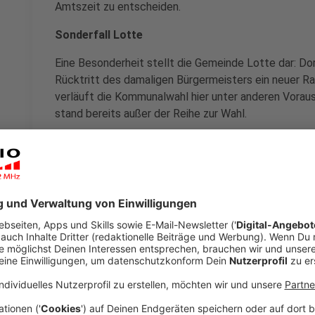
Amtszeit zu entscheiden.
Sonderfall Lotte
Eine Besonderheit stellt die Gemeinde Lotte dar: Do
Rücktritt des damaligen Bürgermeisters ein neuer 
verläuft die Kommunalwahl hier unter anderen Vora
stand bereits außer der Reihe zur Wahl.
Viele Kandidaturen im gesamten Kreis
Insgesamt treten im Kreis Steinfurt bei den Bürger
Kommunen an.
Anzeige
Das sind die Kandidatinnen und Kandidaten für d
Bürgermeisterin in den einzelnen Orten
Altenberge