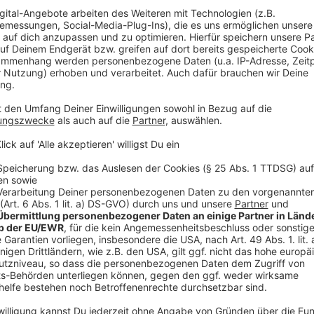
Stefan Giebel, Linke
Christian Kriegeskotte, SPD
Hörstel
David Ostholthoff, SPD
Andreas Winnemöller, parteilos
Hopsten
Ludger Kleine-Harmeyer, CDU
Frank Stegemann, SPD, FDP, UWG, Grüne