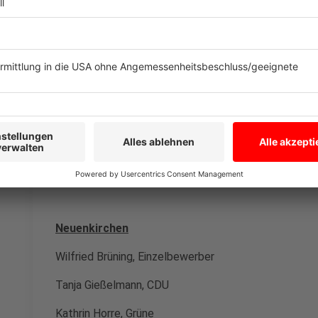
Metelen
Ralf Maletz, CDU
Stefan Mening, Die Partei
Mettingen
Christina Rählmann, Einzelbewerberin
Neuenkirchen
Wilfried Brüning, Einzelbewerber
Tanja Gießelmann, CDU
Kathrin Horre, Grüne