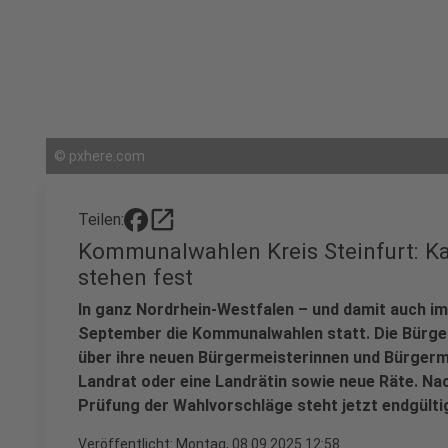
©
pxhere.com
open_in_new
Teilen:
Kommunalwahlen Kreis Steinfurt: Ka
stehen fest
In ganz Nordrhein-Westfalen – und damit auch im 
September die Kommunalwahlen statt. Die Bürge
über ihre neuen Bürgermeisterinnen und Bürgerm
Landrat oder eine Landrätin sowie neue Räte. Nac
Prüfung der Wahlvorschläge steht jetzt endgültig
Veröffentlicht:
Montag, 08.09.2025 12:58