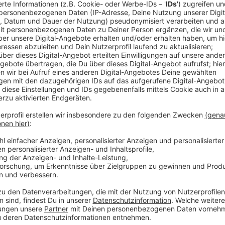
Karl Reinke, Einzelbewerber
Jan Röschenkämper, CDU
Emsdetten
Detlef Gritz, Emsdettener Liste
Daniel Hellwig, CDU
Oliver Kellner, Grüne
Eva Nie, SPD
Greven
Dietrich Aden, CDU