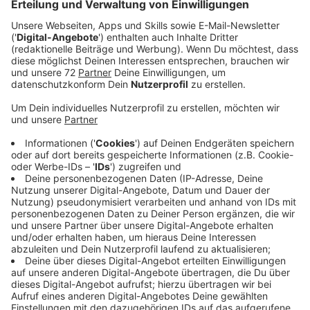
#zukunftsfit hat mehr als 2.500 Menschen
erreicht.
Veröffentlicht:
Montag, 22.12.2025 13:08
Anzeige
Das Amt für Klimaschutz und Nachhaltigkeit des
Kreises Steinfurt blickt auf ein ereignisreiches Jahr
2025 zurück. Die Kampagne "#zukunftsfit: Leben und
Arbeiten in zukunftssicheren Gebäuden" hat wichtige
Impulse für Klimaschutz und Nachhaltigkeit gesetzt.
Trotz globaler Krisen und wirtschaftlicher
Unsicherheiten fanden die Angebote großen Anklang
bei den Bürgerinnen und Bürgern der Region.
Mehr als 2.500 Menschen nahmen an über 80
Veranstaltungen teil, darunter Info-Veranstaltungen,