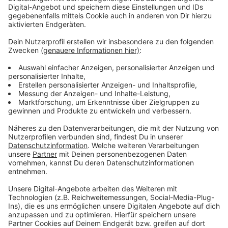
Beratungen und Exkursionen. Besonders gefragt waren
Themen wie Solarenergie, Wärmepumpen und
energetische Sanierung. Ein Highlight war der
Wärmepumpen-Infotag im November, der über 500
Interessierte anzog.
Anzeige
Klimaschutz bleibt alltagstauglich – Ausblick
auf 2026
Anzeige
Auch im kommenden Jahr setzt der Kreis Steinfurt auf
niedrigschwellige Beratungsangebote und konkrete
Lösungen für die Menschen vor Ort. Die Kampagne
#zukunftsfit und der Gebäudesektor bleiben zentrale