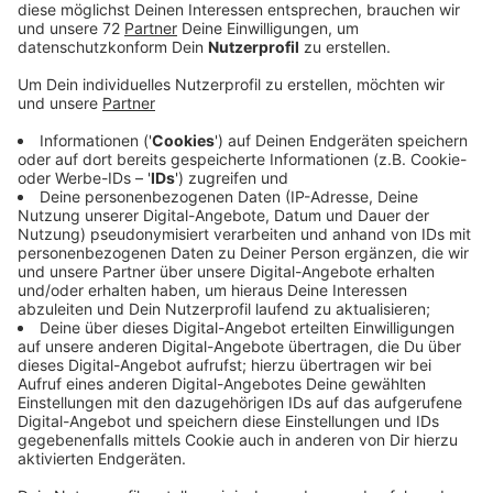
Auf dem Weg zur Klimaneutralität bleibt Münster bis
2030 nur noch ein Gesamt CO²-Ausstoß von 16.000
Kilotonnen. Macht Münster so wie bisher, sei dieses
Budget schätzungsweise jedoch schon vor 2025
aufgebraucht, heißt es bei Fridays for Future Münster.
Es seien also sofortige und wirkungsvolle Maßnahmen
nötig, um das Ziel noch zu erreichen.
Anzeige
Fridays For Future: Maßnahmen gehen nicht
weit genug
Anzeige
Die aktuellen Klimaziele der Bundesregierung unter