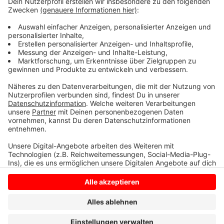
Beteiligung der in Münster erneut kandidierenden
amtierenden Umweltministerin Svenja Schulze seien
nach Angaben von Wissenschaftler*innen "nicht
vereinbar mit einer Begrenzung der Erderwärmung auf
1,5 °C oder auch nur auf deutlich unter 2 °C."
Anzeige
Anzeige
Anzeige
Anzeige