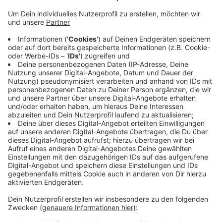
Mehrere Einzelhändler mit geschlossenen Läden
klagen vor dem Oberverwaltungsgericht gegen die
Corona-Schutzverordnung des Landes. Sie sehen keine
Grundlage für die Schließung ihrer Geschäfte im
Infektionsschutzgesetz. Ein Baumarkt-Betreiber
beklagt, dass trotz großer Verkaufsfläche und
Hygienekonzept der Laden zu bleibe. Dabei seien
Baumärkte nützlich für den gesellschaftlichen
Zusammenhalt. Der Betreiber eines
Elektronikfachmarktes sieht eine Ungleichbehandlung
dadurch, dass Wirtschaftssparten wie Friseure oder
Fußpfleger wieder öffnen dürfen.
Anzeige