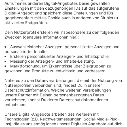
Die Zahl der regelmäßigen Gottesdienstbesucher lag
2019 nur noch bei 147.000. Durch Corona ist sie
nochmal deutlich gesunken. Der Altersdurchschnitt
der Kirchgänger wir immer höher, weil kaum noch junge
Gläubige nachkommen. So ist absehbarm dass auch
die Zahl der Kirchensteuer-Zahlenden nur noch eine
Richtung kennt: abwärts. Es gibt immer weniger
Geistliche und noch weniger Nachwuchs. Gestiegen ist
nur die Zahl der Kirchenaustritte. Konkrete Pläne, wie
es strukturell weitergeht, gibt es noch nicht. Erste
Ergebnisse sind für den Herbst angekündigt.
Anzeige
Bischof Genn kündigt Bedeutungsverlust der
Kirche an
Anzeige