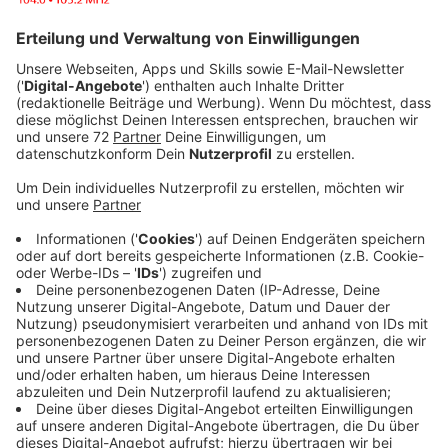
Das Bistum Münster stellt sich darauf ein, Vieles an
vielen Stellen weiter zusammen zu streichen. In einem
Brief an die Gemeinden nennt Bischof Genn als
Hauptgrund eine immer weltlicher werdende Zeit und
spricht vom „Verlust christlicher Plausibilitäten“.
Gleichzeitig wird es weiter darum gehen, Pfarreien
zusammenzulegen und mit weniger Kirchensteuer
auszukommen. Das Bistum Münster hat mittlerweile
weniger als 1,8 Millionen Katholiken.
Anzeige
Demographische Entwicklung macht auch
vor Katholischer Kirche nicht halt
Anzeige