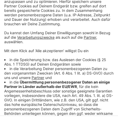
Bisher habe die Kirche in der Gesellschaft eine
"selbstverständliche institutionelle Präsenz" gehabt,
schreibt der Bischof und bezieht sich auf Papst
Franziskus, in dessen Wahrnehmung "wir heute nicht so
sehr eine Zeit des Wandels erleben, sondern vielmehr
einen Zeitenwandel". Was auf die Vorherrschaft der
Kirche folgt, sei noch nicht abzusehen.
Anzeige
Anzeige