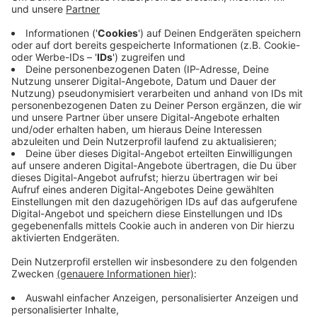
Nolans (The Dark Knight, Dunkirk) "Tenet". Die erste
Comicverfilmung startet wohl im August, die
Fortsetzung von "Wonder Woman". Danach sieht es bis
zum Herbst erstmal mau aus.
Anzeige
Verleihe könnten vermehrt auf Streaming
setzen
Anzeige
Ein kleines Beben in der Branche löste die Nachricht
aus, dass Universal nach dem Streaming-Erfolg von
"Trolls World Tour" über einen zeitgleichen Start von
Kino und Stream nachdenkt. Die weltweit größte
Kinokette AMC kündigte darauf an, in Zukunft auf das
Zeigen von Universal-Filmen zu verzichten. Das würde