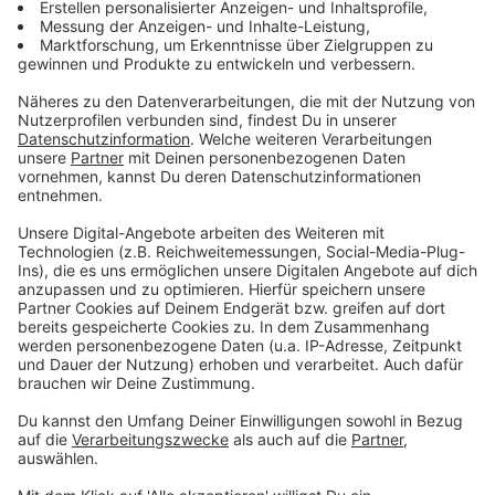
dann auch neue Teile der "Fast and Furious"-Reihe
treffen. Da hat alleine der letzte Teil im Kino über 1,2
Milliarden Dollar eingespielt. Ob Universal in dem Streit
nachgibt, ist noch nicht bekannt.
Anzeige
Kinobesuche werden anders sein
Anzeige
Vom Ticketkauf bis zum Lieblingsplatz im Saal – der
Sicherheitsabstand verändert den Kinobesuch. So hat
etwa die Kinokette Cinemaxx angekündigt, dass es so
wenige Interaktionen wie möglich zwischen Personal
und Besucher geben soll. Geschäftsführer Frank
Thomsen erklärt: "Beim Einlass erfolgt eine
kontaktlose Ticketprüfung. An allen Kassen -