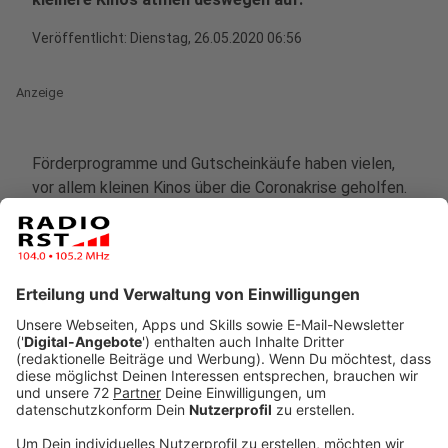
Veröffentlicht:
Dienstag, 26.05.2020 06:56
Anzeige
Förderprogramme und Gutscheinkäufe haben vielen,
vor allem kleinen Kinos über die Coronakrise geholfen.
Trotzdem sieht die Branche weiter mit Sorge auf die
Zukunft. Wegen der Abstandsregeln werden die Kinos
nur noch maximal ein Drittel bis ein Viertel der Sitze
belegen können. Dazu kommen fehlende Kinostarts.
Sieht man sich die Programme der Kinos an, die in
anderen Bundesländern schon geöffnet haben, findet
man vor allem Filme, die schon vor der Krise gestartet
sind. Pixars "Onward" zum Beispiel oder die Krimi-
Komödie "Knives Out". Der erste echte neue
Blockbuster kommt erst Mitte Juli mit Christopher