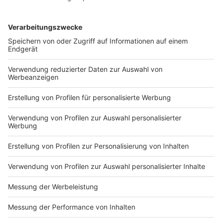
Die Gute Nachricht: Snacks und Getränke wird es im
Kino weitergeben. Allerdings müssen sich die Besucher
hier auf Regeln wie im Supermarkt in der Schlange
einstellen: Mund-Nasen-Schutz und
Sicherheitsabstand.
Anzeige
Startzeiten werden auseinander gezogen
Anzeige
Kinobetreiber organisieren nun auch anders als bisher.
Gerade in größeren Betrieben werden die Filme stärker
zeitversetzt starten als bisher, um den Andrang der
Gäste zu entzerren. Es wird auch noch häufiger
geputzt, vor allem Türklinken und Handgriffe.