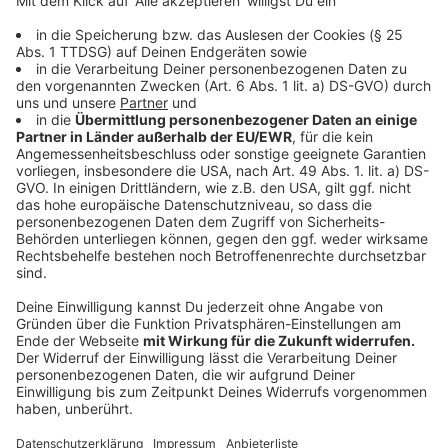
Kinokasse und Gastronomietheken - kann mit Karte
oder kontaktlos gezahlt werden."
Auch der Wunschplatz wird schwierig, schließlich muss
der Sicherheitsabstand von 1,5 Meter eingehalten
werden. Die Kinos hoffen allerdings, dass sich diese
Abstandsregeln noch einmal verändern werden. Denn
wenn es bei 1,5 Metern Abstand bleibt, kann ein Saal
nach Angaben der Verbände HDF Kino und AG Kino
maximal zu 20 oder 25 Prozent ausgelastet werden.
Die Mehrzahl der Plätze bleibt leer: "Wenn zwei Plätze
belegt sind, müssen 12 frei bleiben", sagt Christine
Berg vom Vorstand HDF Kino. Laut Christian Bräuer
von der AG Kino wäre schon ein Meter Abstand - wie in
Österreich - eine Verbesserung, weil dann immerhin
jede Reihe besetzt werden könnte. "Dann wäre ein
Schachbrettsystem denkbar, bei dem zwar jede Reihe,
die Plätze aber versetzt und nicht direkt
hintereinander belegt werden."