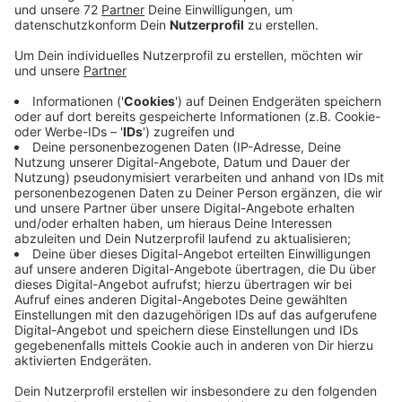
Anzeige
Das ehemalige Limberg Areal wird komplett
abgerissen und für eine neu Nutzung vorbereitet. Das
wurde heute (26.03.) nochmal von der Stadt Osnbrück
bestätigt. Alle Bewohner des alten britischen
Militärsgeländes erhalten deshalb schon Ende des
Monats die Kündigung. Die Bewohner seien schon
lange informiert worden und haben für den Umzug Zeit
bis Ende Juni, heißt es von der Stadt. Für den Abriss
der alten gebäude und die Umgestaltung des
Geländes werden Versorgungsleitungen gekappt -
deshalb die frühe Kündigung. Einige wenige Gebäude
wie eine KiTa, eine Sporthalle und eine
Flüchtlingsunterkunft werden voerst erhalten. Ziel ist
es das Gelände gewerblich zu nutzen. Geplant sind