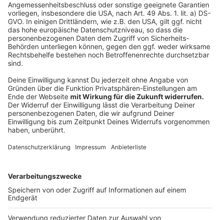
Deutschlandweit erkranken jedes Jahr etwa 500.000
Menschen an Krebs, bis 2030 rechnen Experten mit
einem Anstieg auf etwa 600.000 Neuerkrankungen
jedes Jahr. In dieser Organisation arbeiten u.a. das
Deutsche Krebsforschungszentrum und die Deutsche
Gesellschaft für Hämatologie und Medizinische
Onkologie mit weiteren Akteuren zusammen, um
zentrale Forschungsaufgaben und Lösungsstrategien
rund um das Thema Krebs zu erarbeiten. Die Nationale
Dekade gegen Krebs fordert alle gesellschaftlichen
Gruppen dazu auf, sich der Arbeit der Dekade
anzuschließen.
Anzeige