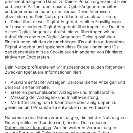
drei hochrangig besetzte Arbeitsgruppen ins
Leben gerufen, die sich mit den zentralen Fragen
der Krebsforschung befassen. Erste
Empfehlungen liegen vor.
Anzeige
Das BMBA handelt
Anzeige
Förderung von Studien mit bis zu 62 Millionen
Euro, um Prävention, Diagnose und Therapie von
Krebserkrankungen zu verbessern
Krebsforschung wird ausgebaut, d.h. dass auch
das Nationale Zentrum für Tumorerkrankungen
(NCT) um vier neue Standorte erweitert wird;