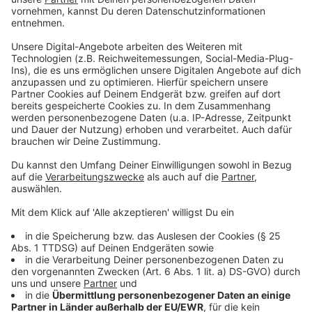
Ausschreibungen laufen, im Sommer startet der
Auswahlprozess
Online-Dialog: rund 3.000 Bürger, Ärzte, Forscher
und Interessierte teilen Anregungen und
Meinungen zum Thema Krebsforschung;
Ergebnisse werden derzeit ausgewertet und
danach berücksichtigt
In diesem Jahr wird die Nationale Dekade gegen
Krebs neue Fördermaßnahmen initiieren und die Arbeit
auf europäische Ebene ausweiten. Mit dem Ziel
Neuerkrankungen zu verhindern und Betroffene besser
behandeln zu können.
Anzeige
Hintergrund
Anzeige