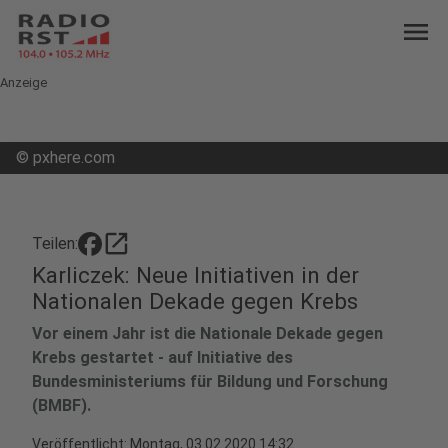
menu
Anzeige
©
pxhere.com
open_in_new
Teilen:
Karliczek: Neue Initiativen in der
Nationalen Dekade gegen Krebs
Vor einem Jahr ist die Nationale Dekade gegen
Krebs gestartet - auf Initiative des
Bundesministeriums für Bildung und Forschung
(BMBF).
Veröffentlicht:
Montag, 03.02.2020 14:32