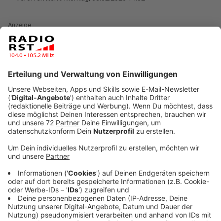
Anzeige
Vor einem Jahr ist die Nationale Dekade gegen Krebs
gestartet - auf Initiative des Bundesministeriums für
Bildung und Forschung (BMBF). Zum Weltkrebstag am
Dienstag erklärt Bundesforschungsministerin Anja
Karliczek aus Brochterbeck, dass die Nationale
Dekade gegen Krebs jetzt schon ein großer Erfolg sei.
Die Initiative vereine zum ersten Mal die zentralen
Akteure aus Krebsforschung, Forschungsförderung,
Gesundheitswesen, Wirtschaft und Gesellschaft in
einem Bündnis. Karliczek sagt:
Schon in den ersten zwölf Monaten ist es uns
gelungen, wichtige Maßnahmen auf den Weg zu
bringen. Für die Arbeit in der Dekade haben wir