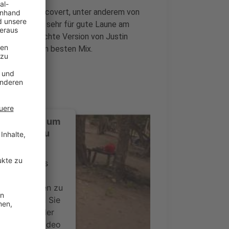
n. Zigfach gecovert, unter anderem von
m ein Song so sehr für gute Laune am
gae angehauchte Version von Justin
sofort neu im besten Mix.
ustimmung, um
-Service zu
ervice eines
ideoinhalte
ce kann Daten zu
 Bitte lesen Sie
timmen Sie der
um dieses Video