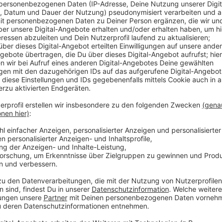
Seit 1953 lässt der Song weltweit die Hüften kreise
Captain Jack, Sia oder auch Cyndi Lauper, steht kau
Strand, Sommer und Cocktails. Auch die neuste, Reg
Wellington und Small Jam ist da keine Ausnahme. Ab 
Anzeige
Wir benötigen Ihre Z
den YouTube Video
laden!
Wir verwenden einen S
Drittanbieters, um V
einzubetten. Dieser Servi
Ihren Aktivitäten sammeln.
die Details durch und s
Nutzung des Service zu, 