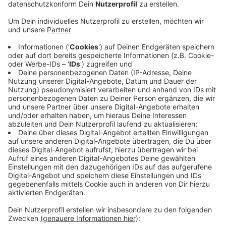
Anzeige
Das Land NRW hat die Jugendherberge angemietet.
Dort ist Platz für bis zu 90 Menschen aus anderen
Einrichtungen. Ziel ist es, in der Corona-Pandemie mehr
Wohnraum zu schaffen. Es gehe zum Beispiel darum,
Migranten mit Vorerkrankungen von anderen getrennt
unterzubringen. Wie lange die Jugendherberge in
Tecklenburg als Flüchtlingsunterkunft dient, steht
noch nicht fest. Kritiker sagen seit Wochen, dass es
kaum möglich ist, in Flüchtlingsunterkünften Abstand
zu halten.
Anzeige