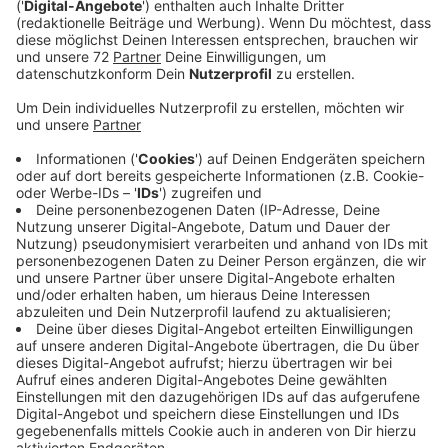
Veröffentlicht:
Montag, 23.09.2019 08:31
Anzeige
Jogi Löw ist der schönste Bundestrainer aller Zeiten
und aller Zeiten, die da noch kommen werden und noch
dreimal hin und zurück. Quasi im Alleingang hat er aus
einem rüden Haufen die "Fashion's-Eleven" geformt.
Selbstverständlich immer dabei: Sein Handy, mit dem
er in lieb gewonnener Manier per Sprachnachricht von
seinen Erlebnissen berichtet.
Eben Jogis Sprachnachricht, die Fußball-Comedy.
Anzeige