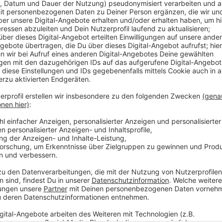
Anzeige
Jogi Löw ist der schönste Bundestrainer aller Zeiten
werden und noch dreimal hin und zurück. Quasi im All
"Fashion's -Eleven" geformt.
Selbstverständlich immer dabei: Sein Handy, mit dem
Sprachnachricht von seinen Erlebnissen berichtet.
Eben Jogis Sprachnachricht, die Fußball-Comedy.
Anzeige
Jogis Sprachnachricht "Finale