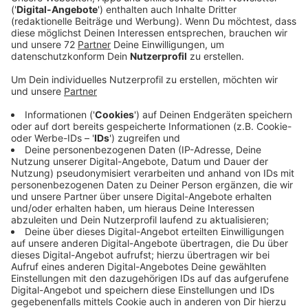
professionell aufgearbeitet werden.
Veröffentlicht:
Freitag, 18.12.2020 13:00
Anzeige
Comedy
Jogis Sprachnachricht: "FIFA-Weltfußballer"