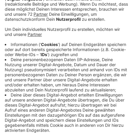
Veröffentlicht:
Donnerstag, 06.02.2020 15:22
Anzeige
Jogi Löw ist der schönste Bundestrainer aller Zeiten
und aller Zeiten, die da noch kommen werden und noch
dreimal hin und zurück. Quasi im Alleingang hat er aus
einem rüden Haufen die "Fashion's-Eleven" geformt.
Selbstverständlich immer dabei: Sein Handy, mit dem
er in lieb gewonnener Manier per Sprachnachricht von
seinen Erlebnissen berichtet. Eben Jogis
Sprachnachricht, die Fußball-Comedy.
Anzeige