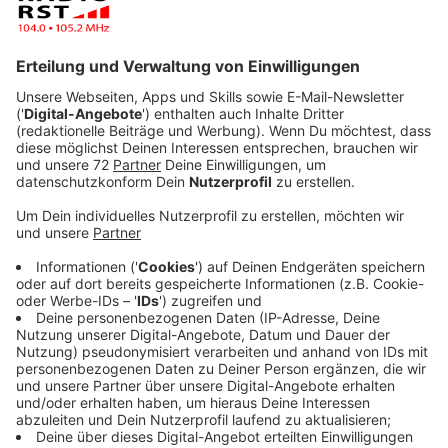
Anzeige
Vorbereitet für den Katastrophenfall
Anzeige
NRW-Innenminister Reul weist darauf hin, einen Vorrat
zuhause zu haben. Es sei wichtig, genug Essen, Wasser,
eine Hausapotheke oder Batterien zu haben, um für die
eigene Versorgung zuhause für 10 Tage zu
gewährleisten. Das gilt nicht nur in der Pandemie und
ist auch kein Grund jetzt für Hamsterkäufe - einfach
ab und zu mal eine Flasche Wasser mehr kaufen und in
den Keller stellen - reicht schon aus. Dazu der Leiter
des Krisenstabes des Kreises Steinfurt Karlheinz
Fuchs:
Anzeige