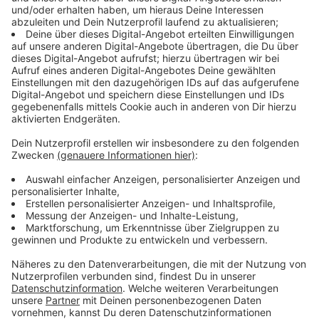
Anzeige
Personen mit behandlungsfreien in Remission
befindlichen Krebserkrankungen
Personen mit Immundefizienz oder HIV-Infektion,
Autoimmunerkrankungen oder rheumatologische
Erkrankungen,
Personen mit einer Herzinsuffizienz, Arrhythmie, einem
Vorhofflimmern, einer koronaren Herzkrankheit oder
arterieller Hypertonie,
Personen mit zerebrovaskulären Erkrankungen,
Apoplex oder einer anderen chronischen
neurologischen Erkrankung,
Personen mit Asthma bronchiale,
Personen mit chronisch entzündlicher Darmerkrankung,