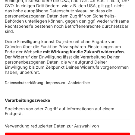
zu lesen. Wer seinen Impftermin nicht wahnimmt, wird
gebeten, diesen zeitnah zu stornierenSo haben auch
andere Berechtigte die Möglichkeit, einen Impftermin
am Impfzentrum zu buchen.
Nicht verimpfte Impfdosen stellt der Kreis Steinfurt
in einem anderen Terminbuchungsportal kurzfristig für
alle Menschen im Kreis Steinfurt ("Jedermann") zur
Verfügung. Weitere Informationen dazu gibt es
hier
.
Anzeige
Anzeige