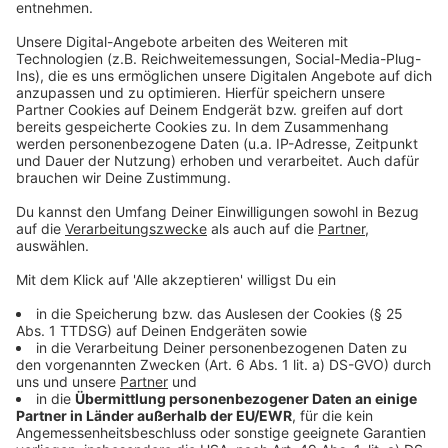
Personen mit Diabetes mellitus ohne Komplikationen
Personen mit Adipositas (Personen mit Body-Mass-
Index über 30)
Anzeige
Impftermine werden je nach Verfügbarkeit
von Impfstoff vergeben
Anzeige
Wer nachweislich eine dieser Vorerkrankungen hat,
bucht seinen Impftermin mit einem mRNA-Impfstoff
hier
. Impfwillige werden gebeten, die Hinweise zur
Berechtigung und den vorgesehenen
Buchungsverfahren auf der Internetseite sehr genau