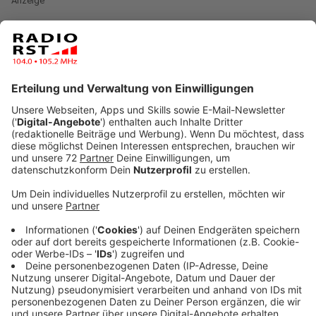
Anzeige
Im Kreis Steinfurt bekommen weitere Menschen der
Prio-Gruppe 3 einen Impftermin – vorausgesetzt, sie
haben eine Vorerkrankung. Grundsätzlich umfasst Prio
3 bestimmte Berufsgruppen mit engem Kontakt zu
anderen Menschen, wie beispielsweise Lehrer:innen an
weiterführenden Schulen, Beschäftigte im
Lebensmittelhandel und in Drogeriemärkten oder
Gefängniswärte:innen. Der Kreis Steinfurt erweitert
das um Menschen mit Asthma, Diabetes, Übergewicht
oder Herzleiden. Für sie ist ab sofort ein
Buchungsportal für Impftermine freigeschaltet.
Anzeige
Übersicht der Vorerkrankungen