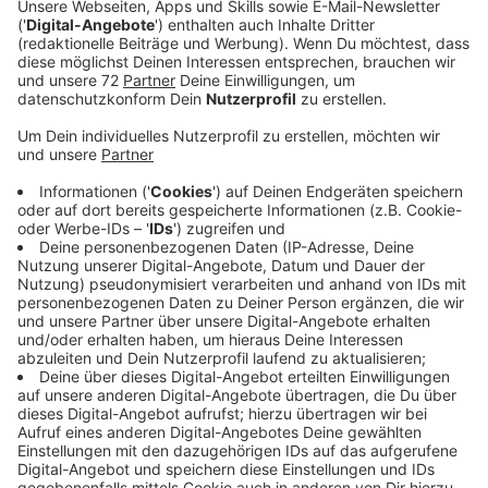
Letztes Jahr waren im Kreis Steinfurt 2.900 von 7.600
neuen Arbeitsverträgen befristet. Damit hatten 38%
der neuen Jobs ein Verfallsdatum. Für die Industrie-
Gewerkschaft Bauen, Agrar, Umwelt ist damit „etwas
aus dem Ruder gelaufen. Befristete Jobs bedeuten
nicht nur Unsicherheit, was die Zukunft angeht. Sie
bringen ganz konkrete Nachteile mit sich, wenn etwa
junge Leute deshalb keine Wohnung finden, keinen
Kredit bekommen oder junge Paare sogar den
Kinderwunsch aufschieben.
Anzeige
Gewerkschaft: Sachgrundlose Befristungen
eindämmen
Anzeige