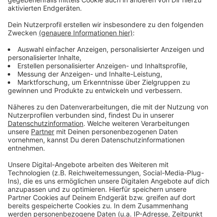
Die IG BAU fordert die Bundesregierung auf, ihr
Versprechen aus dem Koalitionsvertrag umzusetzen
und grundlose Befristungen einzudämmen. Die Union
habe lange genug auf der Bremse gestanden. Als
Sachgrund gilt etwa eine
Schwangerschaftsvertretung oder eine Probezeit. Ein
aktueller Gesetzentwurf von Bundesarbeitsminister
Hubertus Heil (SPD) sieht vor, dass sachgrundlose
Befristungen künftig nur noch 18 statt bisher 24
Monate möglich sind und nur noch eine wie bisher drei
Verlängerungen möglich sind. Es blieben nur noch
wenige Wochen, um das noch in dieser
Legislaturperiode umzusetzen.
Anzeige