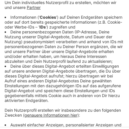
Dabei geht es auch darum, Energie einzusparen und
mehr erneuerbare Energien zu nutzen. Für den neuen
Nahverkehrsplan möchte der Verband wissen, was den
Fahrgästen wichtig ist - zum Beispiel bei den
Strecken, den Fahrpreisen oder den Abfahrtszeiten.
Der Verband sammelt Vorschläge bis Mitte
September
online.
Anzeige
Anzeige